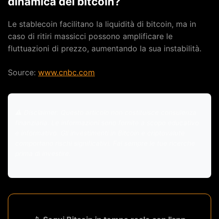
dinamica del bitcoin?
Le stablecoin facilitano la liquidità di bitcoin, ma in
caso di ritiri massicci possono amplificare le
fluttuazioni di prezzo, aumentando la sua instabilità.
Source:
www.cnbc.com
⚠️ Disclaimer: Questo articolo non costituisce consulenza
finanziaria. Le informazioni sono fornite a scopo educativo
e informativo. Gli investimenti in Bitcoin e criptovalute
comportano rischi significativi. Fai sempre le tue ricerche
prima di investire.