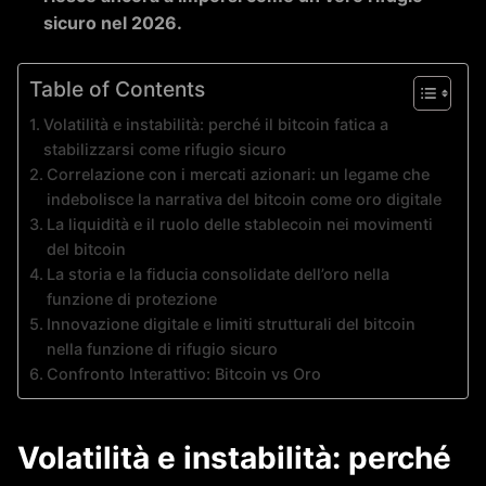
sicuro nel 2026.
Table of Contents
Volatilità e instabilità: perché il bitcoin fatica a
stabilizzarsi come rifugio sicuro
Correlazione con i mercati azionari: un legame che
indebolisce la narrativa del bitcoin come oro digitale
La liquidità e il ruolo delle stablecoin nei movimenti
del bitcoin
La storia e la fiducia consolidate dell’oro nella
funzione di protezione
Innovazione digitale e limiti strutturali del bitcoin
nella funzione di rifugio sicuro
Confronto Interattivo: Bitcoin vs Oro
Volatilità e instabilità: perché