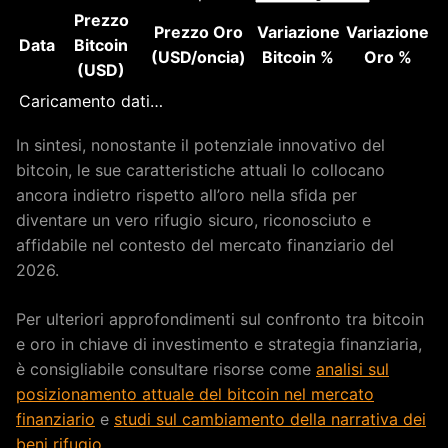
Prezzo
Prezzo Oro
Variazione
Variazione
Data
Bitcoin
(USD/oncia)
Bitcoin %
Oro %
(USD)
Tabella comparativa dei valori di Bitcoin e Oro con indic
Caricamento dati…
In sintesi, nonostante il potenziale innovativo del
bitcoin, le sue caratteristiche attuali lo collocano
ancora indietro rispetto all’oro nella sfida per
diventare un vero rifugio sicuro, riconosciuto e
affidabile nel contesto del mercato finanziario del
2026.
Per ulteriori approfondimenti sul confronto tra bitcoin
e oro in chiave di investimento e strategia finanziaria,
è consigliabile consultare risorse come
analisi sul
posizionamento attuale del bitcoin nel mercato
finanziario
e
studi sul cambiamento della narrativa dei
beni rifugio
.