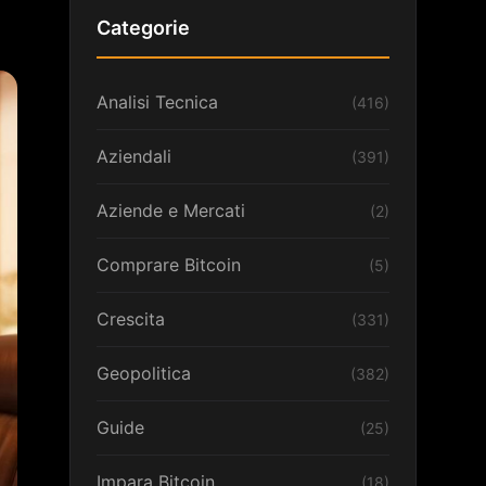
Categorie
Analisi Tecnica
(416)
Aziendali
(391)
Aziende e Mercati
(2)
Comprare Bitcoin
(5)
Crescita
(331)
Geopolitica
(382)
Guide
(25)
Impara Bitcoin
(18)