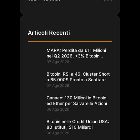
Articoli Recenti
MARA: Perdita da 611 Milioni
nel Q2 2026, +3% Bitcoin
Minati
07 Ago 2026
Bitcoin: RSI a 46, Cluster Short
a 65.000$ Pronto a Scattare
07 Ago 2026
Canaan: 130 Milioni in Bitcoin
ed Ether per Salvare le Azioni
06 Ago 2026
Bitcoin nelle Credit Union USA:
80 Istituti, $10 Miliardi
06 Ago 2026