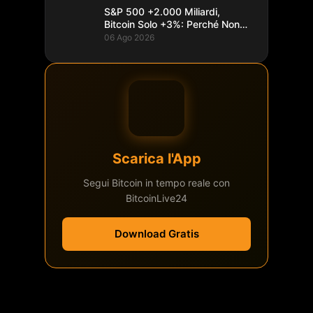
S&P 500 +2.000 Miliardi,
Bitcoin Solo +3%: Perché Non
Segue
06 Ago 2026
Scarica l'App
Segui Bitcoin in tempo reale con
BitcoinLive24
Download Gratis