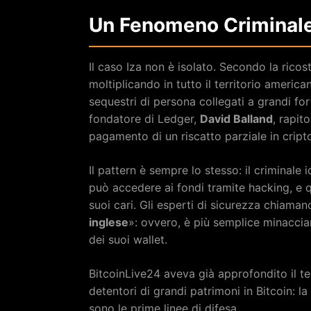
Un Fenomeno Criminale 
Il caso Iza non è isolato. Secondo la ricos
moltiplicando in tutto il territorio americ
sequestri di persona collegati a grandi for
fondatore di Ledger,
David Balland
, rapit
pagamento di un riscatto parziale in cript
Il pattern è sempre lo stesso: il criminale 
può accedere ai fondi tramite hacking, e q
suoi cari. Gli esperti di sicurezza chiam
inglese
»: ovvero, è più semplice minacciar
dei suoi wallet.
BitcoinLive24 aveva già approfondito il tema
detentori di grandi patrimoni in Bitcoin: l
sono le prime linee di difesa.