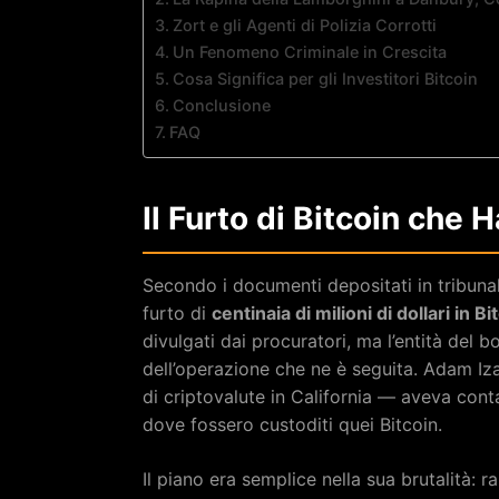
Zort e gli Agenti di Polizia Corrotti
Un Fenomeno Criminale in Crescita
Cosa Significa per gli Investitori Bitcoin
Conclusione
FAQ
Il Furto di Bitcoin che 
Secondo i documenti depositati in tribunal
furto di
centinaia di milioni di dollari in Bi
divulgati dai procuratori, ma l’entità del bo
dell’operazione che ne è seguita. Adam Iz
di criptovalute in California — aveva con
dove fossero custoditi quei Bitcoin.
Il piano era semplice nella sua brutalità: ra