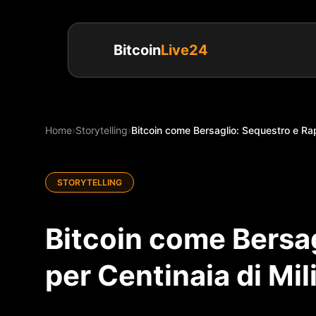
Bitcoin
Live24
Home
›
Storytelling
›
Bitcoin come Bersaglio: Sequestro e Rapi
STORYTELLING
Bitcoin come Bersag
per Centinaia di Mil