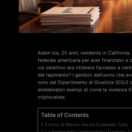
Adam Iza, 25 anni, residente in California,
federale americana per aver finanziato e c
cui obiettivo era ottenere l’accesso a centin
del rapimento? I genitori dell’uomo che av
noto dal Dipartimento di Giustizia (DOJ) d
emblematici esempi di come la violenza fis
criptovalute.
Table of Contents
Il Furto di Bitcoin che Ha Scatenato Tutto
La Rapina della Lamborghini a Danbury, C