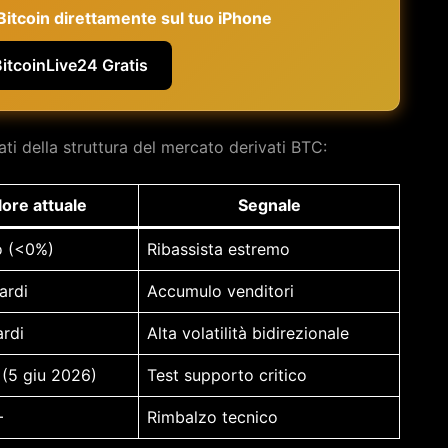
e Bitcoin direttamente sul tuo iPhone
BitcoinLive24 Gratis
ati della struttura del mercato derivati BTC:
lore attuale
Segnale
o (<0%)
Ribassista estremo
ardi
Accumulo venditori
ardi
Alta volatilità bidirezionale
(5 giu 2026)
Test supporto critico
+
Rimbalzo tecnico