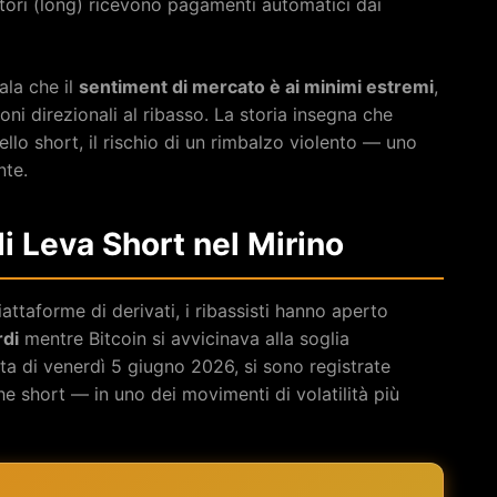
tori (long) ricevono pagamenti automatici dai
ala che il
sentiment di mercato è ai minimi estremi
,
i direzionali al ribasso. La storia insegna che
ello short, il rischio di un rimbalzo violento — uno
te.
di Leva Short nel Mirino
iattaforme di derivati, i ribassisti hanno aperto
rdi
mentre Bitcoin si avvicinava alla soglia
ta di venerdì 5 giugno 2026, si sono registrate
e short — in uno dei movimenti di volatilità più