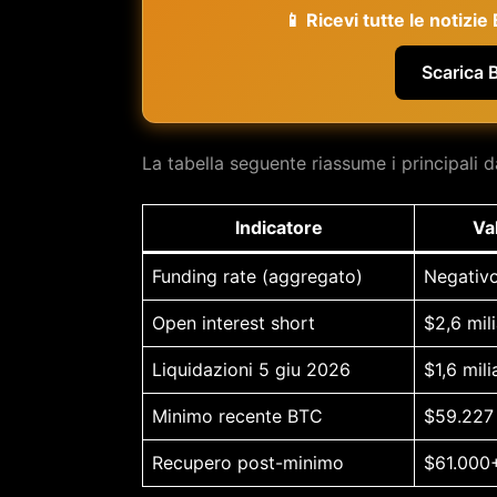
📱 Ricevi tutte le notizi
Scarica 
La tabella seguente riassume i principali d
Indicatore
Va
Funding rate (aggregato)
Negativ
Open interest short
$2,6 mili
Liquidazioni 5 giu 2026
$1,6 mili
Minimo recente BTC
$59.227 
Recupero post-minimo
$61.000