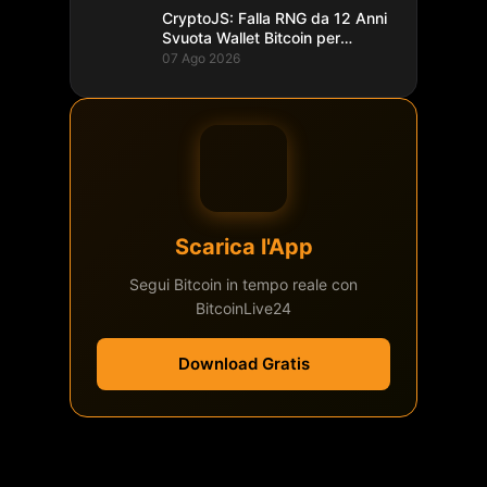
CryptoJS: Falla RNG da 12 Anni
Svuota Wallet Bitcoin per
$5,7M
07 Ago 2026
Scarica l'App
Segui Bitcoin in tempo reale con
BitcoinLive24
Download Gratis