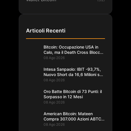
Articoli Recenti
Bitcoin: Occupazione USA in
Calo, ma il Death Cross Blocca
il Rally
08 Ago 2026
Intesa Sanpaolo: IBIT -93,7%,
Nuovo Short da 16,6 Milioni su
Bitcoin
08 Ago 2026
Oro Batte Bitcoin di 73 Punti: il
Sorpasso in 12 Mesi
08 Ago 2026
American Bitcoin: Mateen
Compra 307.000 Azioni ABTC
per 1,93M$
08 Ago 2026