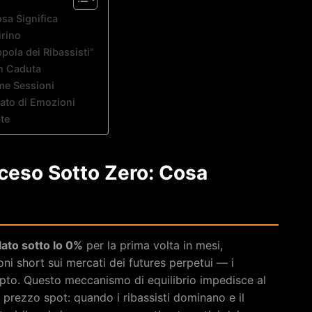
sa Significa
irino
ola dei Ribassisti”
in Caduta
ime Sessioni
ato di Emozioni
te
Sceso Sotto Zero: Cosa
lato sotto lo 0%
per la prima volta in mesi,
i short sui mercati dei futures perpetui — i
rypto. Questo meccanismo di equilibrio impedisce al
 prezzo spot: quando i ribassisti dominano e il