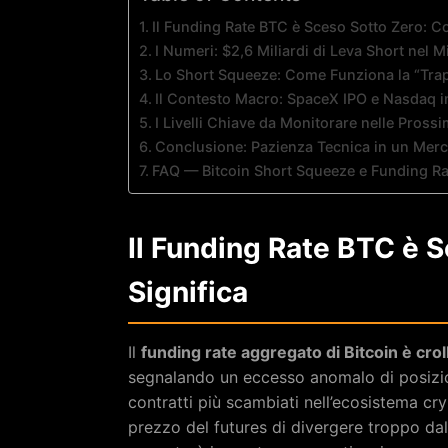
Il Funding Rate BTC è Sceso Sotto Zero: Co
I Numeri: $2,6 Miliardi di Leva Short nel M
Lo Short Squeeze: Come Funziona la “Trapp
Il Contesto Macro: SpaceX IPO e Nasdaq 
I Livelli Chiave da Monitorare nelle Pross
Conclusione: Pazienza Tecnica in un Merc
FAQ — Bitcoin Short Squeeze e Funding Ra
Il Funding Rate BTC è 
Significa
Il
funding rate aggregato di Bitcoin è crol
segnalando un eccesso anomalo di posizion
contratti più scambiati nell’ecosistema c
prezzo del futures di divergere troppo dal