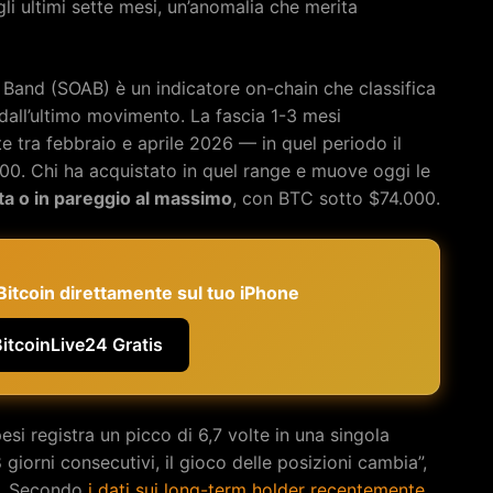
li ultimi sette mesi, un’anomalia che merita
 Band (SOAB) è un indicatore on-chain che classifica
 dall’ultimo movimento. La fascia 1-3 mesi
 tra febbraio e aprile 2026 — in quel periodo il
00. Chi ha acquistato in quel range e muove oggi le
ta o in pareggio al massimo
, con BTC sotto $74.000.
e Bitcoin direttamente sul tuo iPhone
BitcoinLive24 Gratis
si registra un picco di 6,7 volte in una singola
iorni consecutivi, il gioco delle posizioni cambia”,
h. Secondo
i dati sui long-term holder recentemente