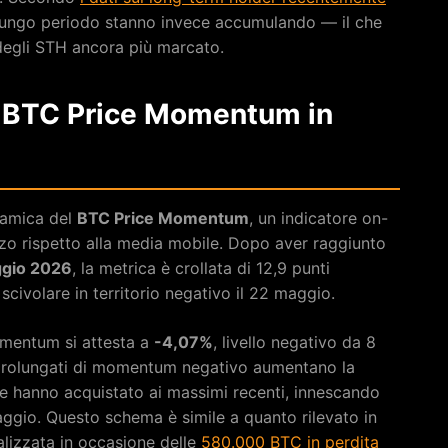
i lungo periodo stanno invece accumulando — il che
degli STH ancora più marcato.
i: BTC Price Momentum in
namica del
BTC Price Momentum
, un indicatore on-
zzo rispetto alla media mobile. Dopo aver raggiunto
ggio 2026
, la metrica è crollata di 12,9 punti
i scivolare in territorio negativo il 22 maggio.
omentum si attesta a
-4,07%
, livello negativo da 8
i prolungati di momentum negativo aumentano la
he hanno acquistato ai massimi recenti, innescando
ggio. Questo schema è simile a quanto rilevato in
alizzata in occasione delle
580.000 BTC in perdita