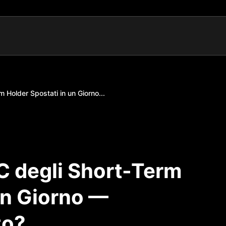
m Holder Spostati in un Giorno...
C degli Short-Term
un Giorno —
to?