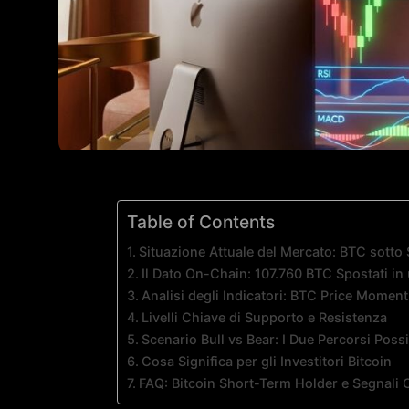
Table of Contents
Situazione Attuale del Mercato: BTC sot
Il Dato On-Chain: 107.760 BTC Spostati in
Analisi degli Indicatori: BTC Price Momen
Livelli Chiave di Supporto e Resistenza
Scenario Bull vs Bear: I Due Percorsi Possi
Cosa Significa per gli Investitori Bitcoin
FAQ: Bitcoin Short-Term Holder e Segnali