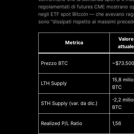
regolamentati di futures CME mostrano open
negli ETF spot Bitcoin — che avevano rag
sono “dissipati rispetto ai massimi prece
Valore
Metrica
attuale
Prezzo BTC
~$73.50
15,8 milio
LTH Supply
BTC
-2,2 milio
STH Supply (var. da dic.)
BTC
Realized P/L Ratio
1,56