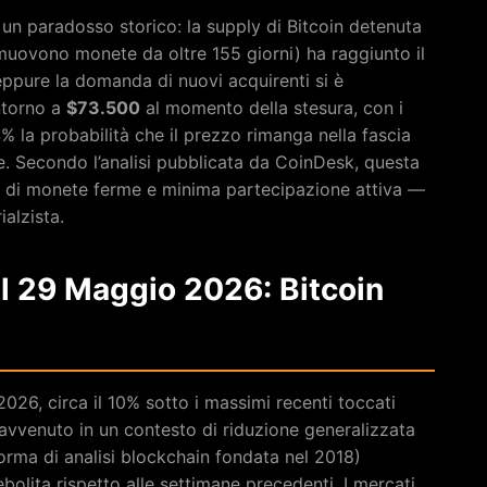
un paradosso storico: la supply di Bitcoin detenuta
muovono monete da oltre 155 giorni) ha raggiunto il
eppure la domanda di nuovi acquirenti si è
intorno a
$73.500
al momento della stesura, con i
% la probabilità che il prezzo rimanga nella fascia
. Secondo l’analisi pubblicata da CoinDesk, questa
di monete ferme e minima partecipazione attiva —
alzista.
al 29 Maggio 2026: Bitcoin
026, circa il 10% sotto i massimi recenti toccati
è avvenuto in un contesto di riduzione generalizzata
orma di analisi blockchain fondata nel 2018)
olita rispetto alle settimane precedenti. I mercati