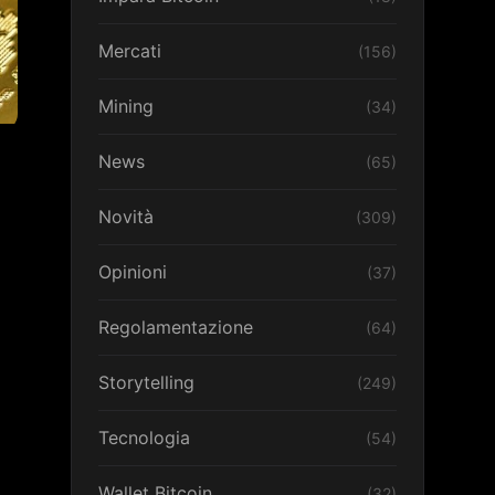
Mercati
(156)
Mining
(34)
News
(65)
Novità
(309)
Opinioni
(37)
Regolamentazione
(64)
Storytelling
(249)
Tecnologia
(54)
Wallet Bitcoin
(32)