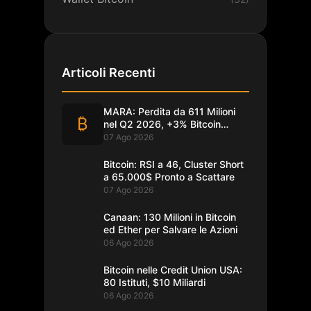
Articoli Recenti
MARA: Perdita da 611 Milioni
₿
nel Q2 2026, +3% Bitcoin
Minati
07 Ago 2026
Bitcoin: RSI a 46, Cluster Short
a 65.000$ Pronto a Scattare
07 Ago 2026
Canaan: 130 Milioni in Bitcoin
ed Ether per Salvare le Azioni
06 Ago 2026
Bitcoin nelle Credit Union USA:
80 Istituti, $10 Miliardi
06 Ago 2026