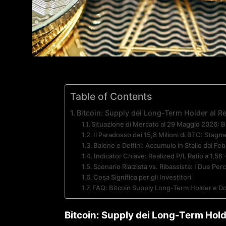
Table of Contents
Bitcoin: Supply dei Long-Term Holder al 
Situazione di Mercato al 29 Maggio 2026: B
Il Paradosso dei 15,8 Milioni di BTC: Stag
Balene e Delfini: Accumulo in Stallo dal Fe
Indicator Chiave: Realized P/L Ratio a 1,56 
Scenario Rialzista vs. Ribassista: I Due Perc
Cosa Significa per gli Investitori
FAQ: Bitcoin Supply Long-Term Holder e
Bitcoin: Supply dei Long-Term Hol