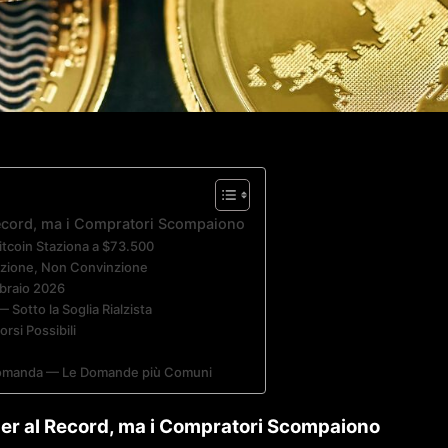
Record, ma i Compratori Scompaiono
itcoin Staziona a $73.500
nazione, Non Convinzione
bbraio 2026
— Sotto la Soglia Rialzista
orsi Possibili
 Domanda — Le Domande più Comuni
der al Record, ma i Compratori Scompaiono