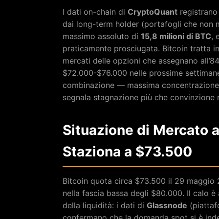
I dati on-chain di
CryptoQuant
registrano 
dai long-term holder (portafogli che non 
massimo assoluto di
15,8 milioni di BTC
, 
praticamente prosciugata. Bitcoin tratta 
mercati delle opzioni che assegnano all’84
$72.000-$76.000 nelle prossime settimane
combinazione — massima concentrazione 
segnala stagnazione più che convinzione ri
Situazione di Mercato 
Staziona a $73.500
Bitcoin quota circa $73.500 il 29 maggio 2
nella fascia bassa degli $80.000. Il calo 
della liquidità: i dati di
Glassnode
(piattaf
confermano che la domanda spot si è indeb