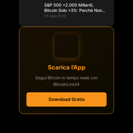
S&P 500 +2.000 Miliardi,
Bitcoin Solo +3%: Perché Non
Segue
06 Ago 2026
Scarica l'App
Segui Bitcoin in tempo reale con
BitcoinLive24
Download Gratis