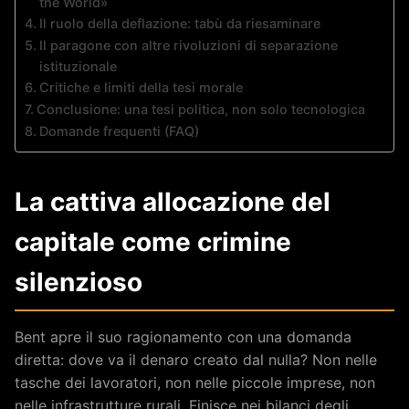
the World»
Il ruolo della deflazione: tabù da riesaminare
Il paragone con altre rivoluzioni di separazione
istituzionale
Critiche e limiti della tesi morale
Conclusione: una tesi politica, non solo tecnologica
Domande frequenti (FAQ)
La cattiva allocazione del
capitale come crimine
silenzioso
Bent apre il suo ragionamento con una domanda
diretta: dove va il denaro creato dal nulla? Non nelle
tasche dei lavoratori, non nelle piccole imprese, non
nelle infrastrutture rurali. Finisce nei bilanci degli