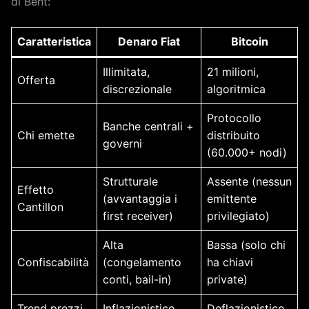
di Bent:
Caratteristica
Denaro Fiat
Bitcoin
Illimitata,
21 milioni,
Offerta
discrezionale
algoritmica
Protocollo
Banche centrali +
Chi emette
distribuito
governi
(60.000+ nodi)
Strutturale
Assente (nessun
Effetto
(avvantaggia i
emittente
Cantillon
first receiver)
privilegiato)
Alta
Bassa (solo chi
Confiscabilità
(congelamento
ha chiavi
conti, bail-in)
private)
Trend prezzi
Inflazionistico
Deflazionistico