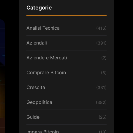
Categorie
Analisi Tecnica
(416)
Aziendali
(391)
Aziende e Mercati
(2)
Comprare Bitcoin
(5)
Crescita
(331)
Geopolitica
(382)
Guide
(25)
Impara Bitcoin
(18)