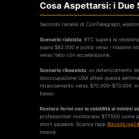
Cosa Aspettarsi: i Due 
Secondo l’analisi di CoinTelegraph, esisto
Scenario rialzista
: BTC supera la resisten
sopra $82.000 e punta verso i massimi stor
verso l’alto con accelerazione.
Scenario ribassista
: un deterioramento de
disoccupazione USA attesi questa settim
ritracciamento verso $72.000–$73.000. In 
basso.
Restare fermi con la volatilità ai minimi s
professionisti monitorano $77.500 come p
short squeeze. Scarica l’app
BitcoinLive2
muove.