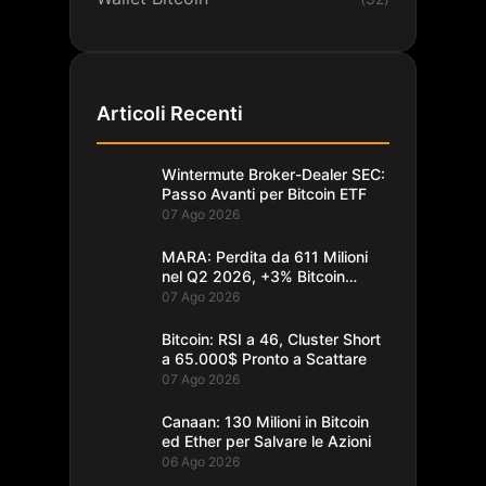
Articoli Recenti
Wintermute Broker-Dealer SEC:
Passo Avanti per Bitcoin ETF
07 Ago 2026
MARA: Perdita da 611 Milioni
nel Q2 2026, +3% Bitcoin
Minati
07 Ago 2026
Bitcoin: RSI a 46, Cluster Short
a 65.000$ Pronto a Scattare
07 Ago 2026
Canaan: 130 Milioni in Bitcoin
ed Ether per Salvare le Azioni
06 Ago 2026