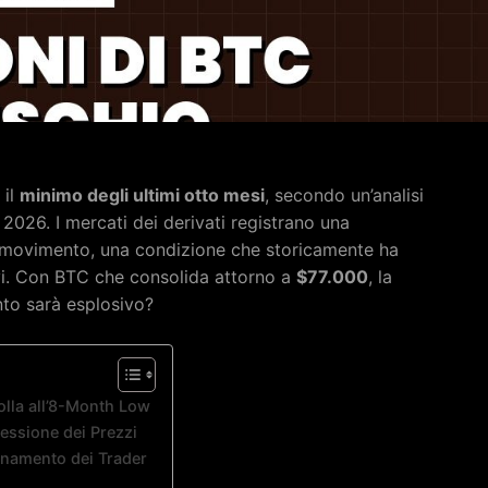
 il
minimo degli ultimi otto mesi
, secondo un’analisi
2026. I mercati dei derivati registrano una
i movimento, una condizione che storicamente ha
ivi. Con BTC che consolida attorno a
$77.000
, la
to sarà esplosivo?
rolla all’8-Month Low
ressione dei Prezzi
ionamento dei Trader