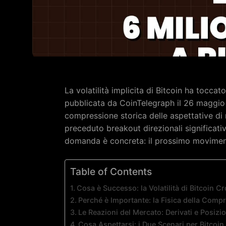
La volatilità implicita di Bitcoin ha toccato
pubblicata da CoinTelegraph il 26 maggio 
compressione storica delle aspettative d
preceduto breakout direzionali significat
domanda è concreta: il prossimo movimen
Table of Contents
Cosa è Successo: la Volatilità di Bitcoin C
Perché è Importante: la Fisica della Comp
Le Reazioni del Mercato: Derivati e Posiz
Cosa Aspettarsi: i Due Scenari per Bitcoin