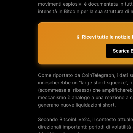
movimenti esplosivi è documentata in tutti
intensità in Bitcoin per la sua struttura d
📱 Ricevi tutte le notizi
Scarica 
Come riportato da CoinTelegraph, i dati s
innescherebbe un “large short squeeze”, ov
(scommesse al ribasso) che amplificherebb
meccanismo è analogo a una reazione a caten
generano nuove liquidazioni short.
Secondo BitcoinLive24, il contesto attuale
direzionali importanti: periodi di volatil