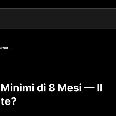
akout...
i Minimi di 8 Mesi — Il
nte?