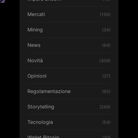
Mercati
(156)
Mining
(34)
News
(64)
Novità
(309)
Opinioni
(37)
Regolamentazione
(65)
Storytelling
(249)
Tecnologia
(54)
Wallet Bitcoin
(32)