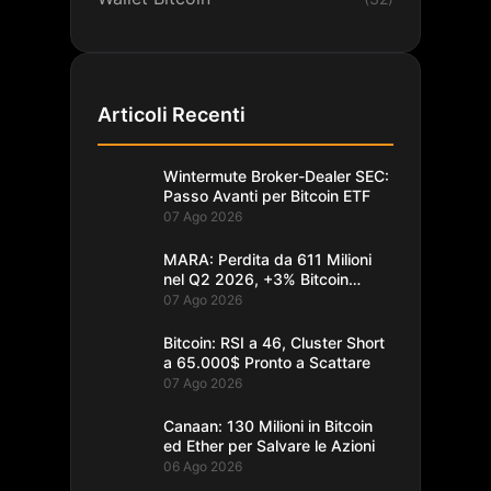
Articoli Recenti
Wintermute Broker-Dealer SEC:
Passo Avanti per Bitcoin ETF
07 Ago 2026
MARA: Perdita da 611 Milioni
nel Q2 2026, +3% Bitcoin
Minati
07 Ago 2026
Bitcoin: RSI a 46, Cluster Short
a 65.000$ Pronto a Scattare
07 Ago 2026
Canaan: 130 Milioni in Bitcoin
ed Ether per Salvare le Azioni
06 Ago 2026