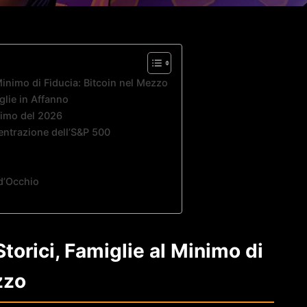
 Minimo di Fiducia: Bitcoin nel Mezzo
glie in Affanno
simo del 2026
centrazione dell’S&P 500
d’Occhio
torici, Famiglie al Minimo di
zzo