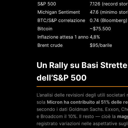
S&P 500
7.126 (record stor
Michigan Sentiment
47.6 (minimo stor
BTC/S&P correlazione
0.74 (Bloomberg)
Bitcoin
~$75.500
Inflazione attesa 1 anno
4,8%
Brent crude
$95/barile
Un Rally su Basi Strette
dell’S&P 500
L’analisi delle revisioni degli utili societar
sola
Micron ha contribuito al 51% delle rev
secondo i dati Goldman Sachs. Exxon, Che
e Broadcom il 10%. Il resto — cioè la
magg
registrato variazioni nelle aspettative sugli 