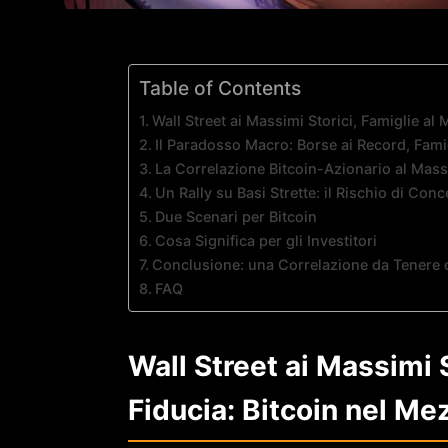
Table of Contents
Wall Street ai Massimi Storici, Famiglie al
Il Paradosso Macro: Borse ai Record, Fami
La Correlazione Bitcoin-Azionario al Mas
Un Rally su Basi Strette: il Rischio di Con
Due Scenari per Bitcoin
Cosa Significa per gli Investitori
Conclusione: una Correlazione da Tenere 
FAQ
Wall Street ai Massimi S
Fiducia: Bitcoin nel Me