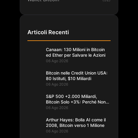
Articoli Recenti
Canaan: 130 Milioni in Bitcoin
ed Ether per Salvare le Azioni
06 Ago 2026
Bitcoin nelle Credit Union USA:
80 Istituti, $10 Miliardi
06 Ago 2026
S&P 500 +2.000 Miliardi,
Bitcoin Solo +3%: Perché Non
Segue
06 Ago 2026
Arthur Hayes: Bolla AI come il
2008, Bitcoin verso 1 Milione
06 Ago 2026