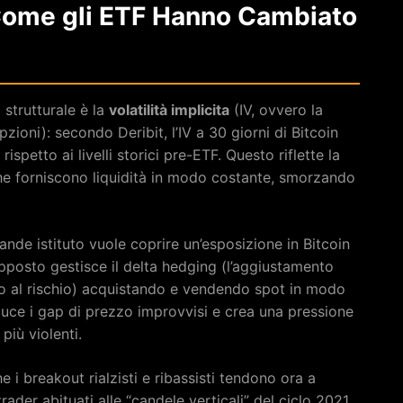
 Come gli ETF Hanno Cambiato
strutturale è la
volatilità implicita
(IV, ovvero la
pzioni): secondo Deribit, l’IV a 30 giorni di Bitcoin
etto ai livelli storici pre-ETF. Questo riflette la
he forniscono liquidità in modo costante, smorzando
nde istituto vuole coprire un’esposizione in Bitcoin
opposto gestisce il delta hedging (l’aggiustamento
ro al rischio) acquistando e vendendo spot in modo
uce i gap di prezzo improvvisi e crea una pressione
più violenti.
he i breakout rialzisti e ribassisti tendono ora a
rader abituati alle “candele verticali” del ciclo 2021