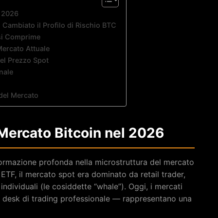
l 2026
Cambiato il Profilo di Rischio BTC
 si Comprime
Mercato Attuale
el Prezzo Spot
nale
 del Mercato
 Mercato Bitcoin nel 2026
formazione profonda nella microstruttura del mercato
a ETF, il mercato spot era dominato da retail trader,
ndividuali (le cosiddette “whale”). Oggi, i mercati
e desk di trading professionale — rappresentano una