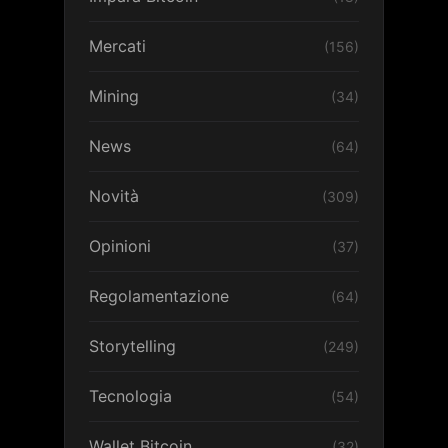
Mercati
(156)
Mining
(34)
News
(64)
Novità
(309)
Opinioni
(37)
Regolamentazione
(64)
Storytelling
(249)
Tecnologia
(54)
Wallet Bitcoin
(32)