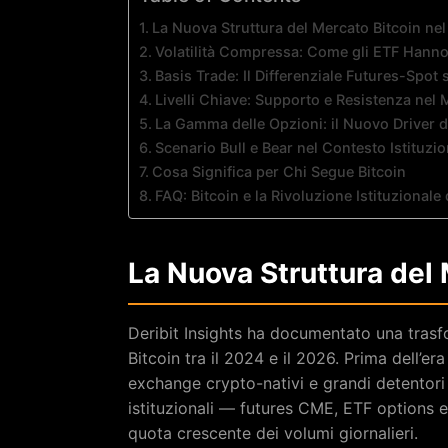
La Nuova Struttura del Mercato Bitcoin ne
Volatilità Compressa: Come gli ETF Hanno 
Basis Trade: Il Differenziale Futures-Spot
Livelli Chiave: Supporto e Resistenza nel 
La Gamma delle Opzioni: il Nuovo Driver d
Scenario Bull e Bear nel Contesto Istituzio
Cosa Significa per Chi Segue Bitcoin
FAQ: Bitcoin e la Rivoluzione Istituzionale
La Nuova Struttura del
Deribit Insights ha documentato una tras
Bitcoin tra il 2024 e il 2026. Prima dell’er
exchange crypto-nativi e grandi detentori i
istituzionali — futures CME, ETF options 
quota crescente dei volumi giornalieri.