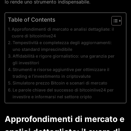
lo rende uno strumento indispensabile.
Table of Contents
Approfondimenti di mercato e analisi dettagliate: il
cuore di bitcoinlive24
Tempestività e completezza degli aggiornamenti:
uno standard imprescindibile
Affidabilità e rigore giornalistico: una garanzia per
gli investitori
Strumenti e risorse aggiuntive per ottimizzare il
trading e l’investimento in criptovalute
Simulatore prezzo Bitcoin e scenari di mercato
Le parole chiave del successo di bitcoinlive24 per
investire e informarsi nel settore cripto
Approfondimenti di mercato e