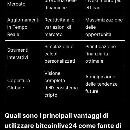
profonda delle
investimento più
Mercato
dinamiche
efficaci
Aggiornamenti
Reattività alle
Massimizzazione
in Tempo
variazioni di
delle
Reale
mercato
opportunità
Simulazioni e
Pianificazione
Strumenti
calcoli
finanziaria
Interattivi
personalizzati
ottimale
Visione
Anticipazione
Copertura
completa
delle tendenze
Globale
dell’ecosistema
future
cripto
Quali sono i principali vantaggi di
utilizzare bitcoinlive24 come fonte di