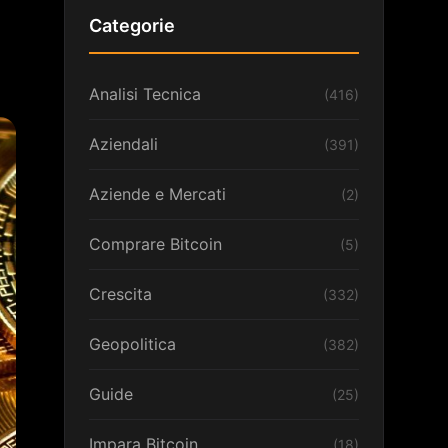
Categorie
Analisi Tecnica
(416)
Aziendali
(391)
Aziende e Mercati
(2)
Comprare Bitcoin
(5)
Crescita
(332)
Geopolitica
(382)
Guide
(25)
Impara Bitcoin
(18)