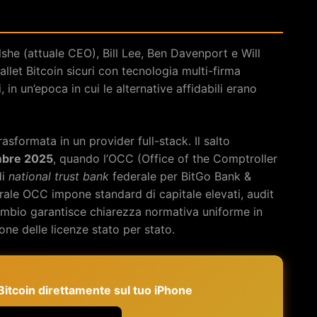
she (attuale CEO), Bill Lee, Ben Davenport e Will
allet Bitcoin sicuri con tecnologia multi-firma
, in un’epoca in cui le alternative affidabili erano
rasformata in un provider full-stack. Il salto
mbre 2025
, quando l’OCC (Office of the Comptroller
di
national trust bank
federale per BitGo Bank &
derale OCC impone standard di capitale elevati, audit
cambio garantisce chiarezza normativa uniforme in
one delle licenze stato per stato.
e Bitcoin direttamente sul tuo iPhone