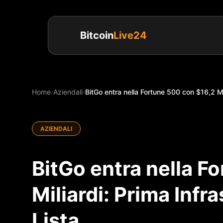
Bitcoin
Live24
Home
›
Aziendali
›
BitGo entra nella Fortune 500 con $16,2 Mil
AZIENDALI
BitGo entra nella F
Miliardi: Prima Infra
Lista