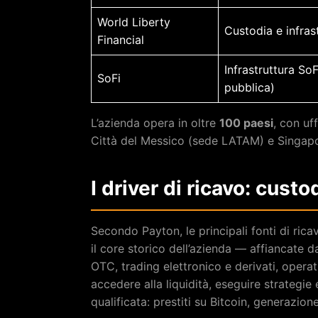
World Liberty
Custodia e infras
Financial
Infrastruttura S
SoFi
pubblica)
L’azienda opera in oltre
100 paesi
, con uf
Città del Messico (sede LATAM) e Singap
I driver di ricavo: cust
Secondo Payton, le principali fonti di ric
il core storico dell’azienda — affiancate d
OTC, trading elettronico e derivati, operati
accedere alla liquidità, eseguire strategie 
qualificata: prestiti su Bitcoin, generazion