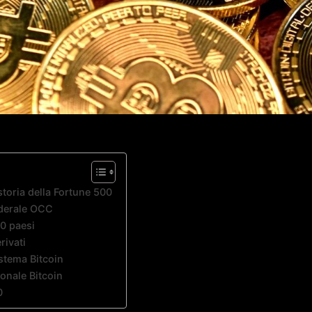
 storia della Fortune 500
ederale OCC
00 paesi
rivati
stema Bitcoin
ionale Bitcoin
0