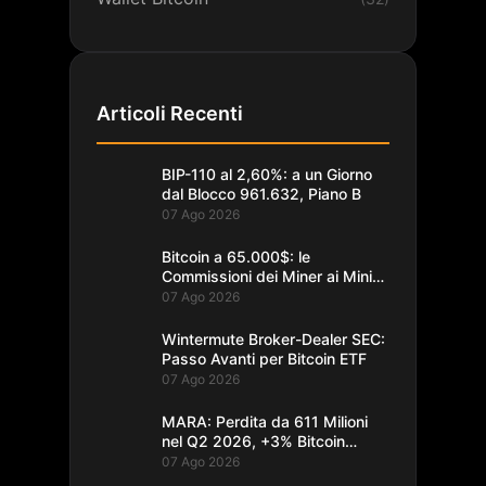
Articoli Recenti
BIP-110 al 2,60%: a un Giorno
dal Blocco 961.632, Piano B
07 Ago 2026
Bitcoin a 65.000$: le
Commissioni dei Miner ai Minimi
da un Decennio
07 Ago 2026
Wintermute Broker-Dealer SEC:
Passo Avanti per Bitcoin ETF
07 Ago 2026
MARA: Perdita da 611 Milioni
nel Q2 2026, +3% Bitcoin
Minati
07 Ago 2026