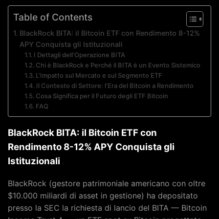
Table of Contents
BlackRock BITA: il Bitcoin ETF con Rendimento 8-12%
APY Conquista gli Istituzionali
I Dettagli dell’Operazione BITA
Chi è BlackRock e Perché il BITA è un Evento Sistemico
L’Impatto sul Mercato e sul Segmento ETF
Il Contesto di Settore: l’Era del Bitcoin a Rendimento
Cosa Significa per il Futuro degli ETF Bitcoin
FAQ
BlackRock BITA: il Bitcoin ETF con
Rendimento 8-12% APY Conquista gli
Istituzionali
BlackRock (gestore patrimoniale americano con oltre
$10.000 miliardi di asset in gestione) ha depositato
presso la SEC la richiesta di lancio del BITA — Bitcoin