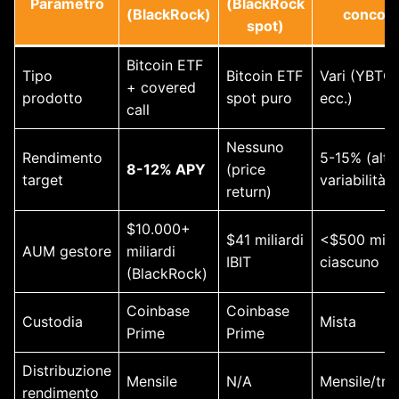
Parametro
(BlackRock
(BlackRock)
concorr
spot)
Bitcoin ETF
Tipo
Bitcoin ETF
Vari (YBTC
+ covered
prodotto
spot puro
ecc.)
call
Nessuno
Rendimento
5-15% (alta
8-12% APY
(price
target
variabilità)
return)
$10.000+
$41 miliardi
<$500 milio
AUM gestore
miliardi
IBIT
ciascuno
(BlackRock)
Coinbase
Coinbase
Custodia
Mista
Prime
Prime
Distribuzione
Mensile
N/A
Mensile/tri
rendimento