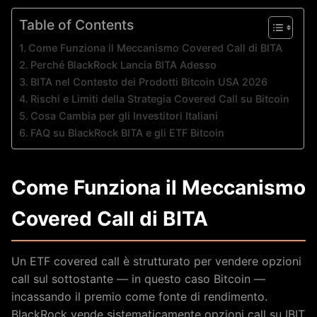
Table of Contents
Come Funziona il Meccanismo Covered Call di BITA
Perché BlackRock Lancia BITA Adesso
BITA nel Contesto dei Prodotti Bitcoin USA 2026
Rischi e Limiti della Strategia Covered Call su Bitcoin
Cosa Cambia per gli Investitori Italiani
FAQ su BlackRock BITA e gli ETF Bitcoin
Come Funziona il Meccanismo
Covered Call di BITA
Un ETF covered call è strutturato per vendere opzioni
call sul sottostante — in questo caso Bitcoin —
incassando il premio come fonte di rendimento.
BlackRock vende sistematicamente opzioni call su IBIT