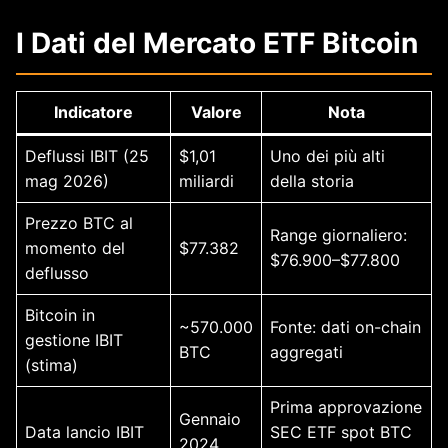
I Dati del Mercato ETF Bitcoin
Indicatore
Valore
Nota
Deflussi IBIT (25
$1,01
Uno dei più alti
mag 2026)
miliardi
della storia
Prezzo BTC al
Range giornaliero:
momento del
$77.382
$76.900–$77.800
deflusso
Bitcoin in
~570.000
Fonte: dati on-chain
gestione IBIT
BTC
aggregati
(stima)
Prima approvazione
Gennaio
Data lancio IBIT
SEC ETF spot BTC
2024