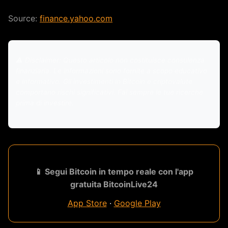
Source:
finance.yahoo.com
⚠️ Disclaimer: Questo articolo non costituisce consulenza
finanziaria. Le informazioni sono fornite a scopo educativo
e informativo. Gli investimenti in Bitcoin e criptovalute
comportano rischi significativi. Fai sempre le tue ricerche
prima di investire.
📱 Segui Bitcoin in tempo reale con l'app
gratuita BitcoinLive24
App Store
·
Google Play