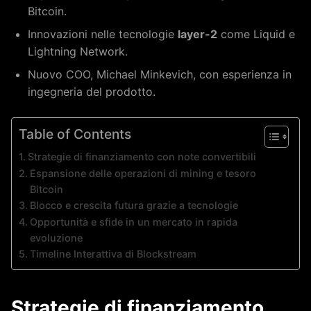
Bitcoin.
Innovazioni nelle tecnologie
layer-2
come Liquid e
Lightning Network.
Nuovo COO, Michael Minkevich, con esperienza in
ingegneria del prodotto.
Table of Contents
Strategie di finanziamento con note convertibili
Espansione delle operazioni di mining e tesoro
Bitcoin
Blocco e crescita futura grazie a tecnologie
Opportunità e sfide in un mercato in rapida
evoluzione
Timeline Interattiva di Blockstream
Strategie di finanziamento