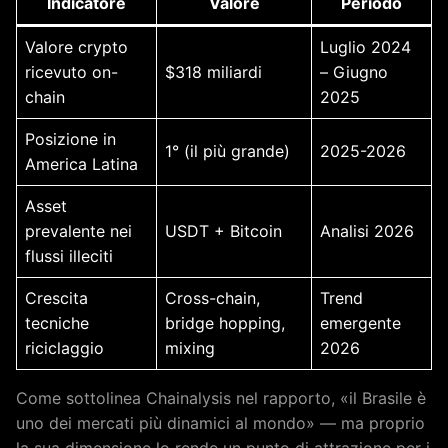
Indicatore
Valore
Periodo
Valore crypto
Luglio 2024
ricevuto on-
$318 miliardi
– Giugno
chain
2025
Posizione in
1° (il più grande)
2025-2026
America Latina
Asset
prevalente nei
USDT + Bitcoin
Analisi 2026
flussi illeciti
Crescita
Cross-chain,
Trend
tecniche
bridge hopping,
emergente
riciclaggio
mixing
2026
Come sottolinea Chainalysis nel rapporto, «il Brasile è
uno dei mercati più dinamici al mondo» — ma proprio
la sua dimensione lo rende un punto di attrazione per i