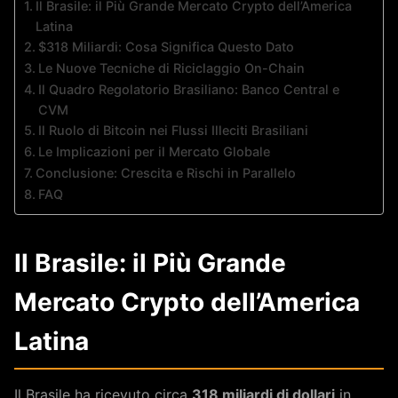
Il Brasile: il Più Grande Mercato Crypto dell’America
Latina
$318 Miliardi: Cosa Significa Questo Dato
Le Nuove Tecniche di Riciclaggio On-Chain
Il Quadro Regolatorio Brasiliano: Banco Central e
CVM
Il Ruolo di Bitcoin nei Flussi Illeciti Brasiliani
Le Implicazioni per il Mercato Globale
Conclusione: Crescita e Rischi in Parallelo
FAQ
Il Brasile: il Più Grande
Mercato Crypto dell’America
Latina
Il Brasile ha ricevuto circa
318 miliardi di dollari
in