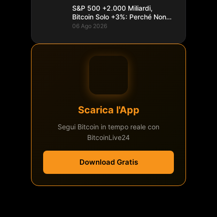
S&P 500 +2.000 Miliardi,
Bitcoin Solo +3%: Perché Non
Segue
06 Ago 2026
Scarica l'App
Segui Bitcoin in tempo reale con
BitcoinLive24
Download Gratis