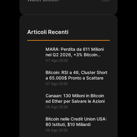
Articoli Recenti
MARA: Perdita da 611 Milioni
nel Q2 2026, +3% Bitcoin
Minati
07 Ago 2026
Bitcoin: RSI a 46, Cluster Short
a 65.000$ Pronto a Scattare
07 Ago 2026
Canaan: 130 Milioni in Bitcoin
ed Ether per Salvare le Azioni
06 Ago 2026
Bitcoin nelle Credit Union USA:
80 Istituti, $10 Miliardi
06 Ago 2026