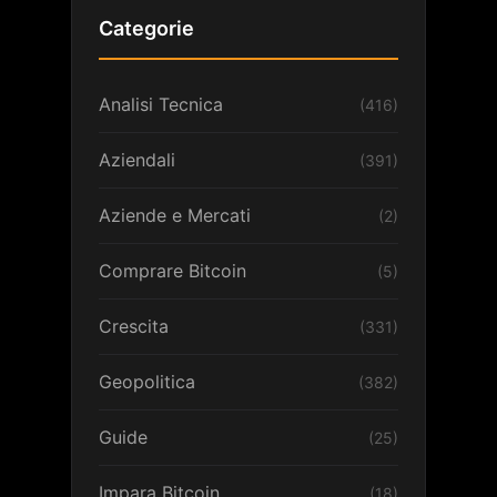
Categorie
Analisi Tecnica
(416)
Aziendali
(391)
Aziende e Mercati
(2)
Comprare Bitcoin
(5)
Crescita
(331)
Geopolitica
(382)
Guide
(25)
Impara Bitcoin
(18)