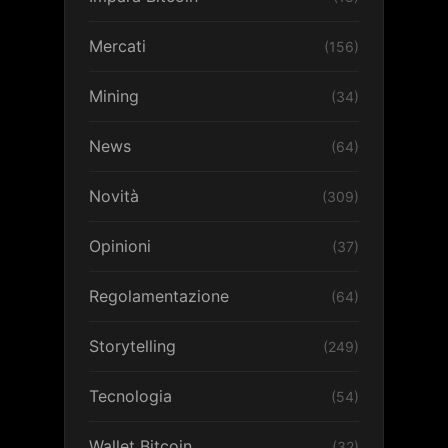
Mercati
(156)
Mining
(34)
News
(64)
Novità
(309)
Opinioni
(37)
Regolamentazione
(64)
Storytelling
(249)
Tecnologia
(54)
Wallet Bitcoin
(32)