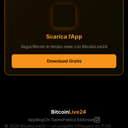
Scarica l'App
Segui Bitcoin in tempo reale con BitcoinLive24
Download Gratis
Bitcoin
Live24
App
Blog
Chi Siamo
Politica Editoriale
© 2026 BitcoinLive24 — un progetto Offsquare srl, P.IVA