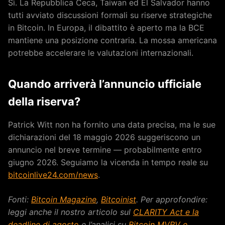
Sì. La Repubblica Ceca, Taiwan ed El Salvador hanno
tutti avviato discussioni formali su riserve strategiche
in Bitcoin. In Europa, il dibattito è aperto ma la BCE
mantiene una posizione contraria. La mossa americana
potrebbe accelerare le valutazioni internazionali.
Quando arriverà l’annuncio ufficiale
della riserva?
Patrick Witt non ha fornito una data precisa, ma le sue
dichiarazioni del 18 maggio 2026 suggeriscono un
annuncio nel breve termine — probabilmente entro
giugno 2026. Seguiamo la vicenda in tempo reale su
bitcoinlive24.com/news
.
Fonti:
Bitcoin Magazine
,
Bitcoinist
. Per approfondire:
leggi anche il nostro articolo sul
CLARITY Act e la
deadline di agosto
e l’analisi su
Bitcoin MVRV e