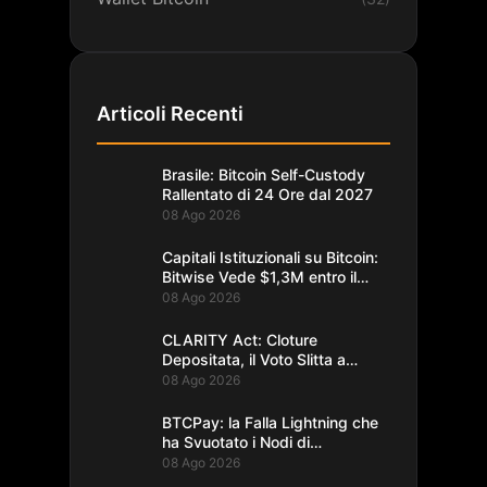
Articoli Recenti
Brasile: Bitcoin Self-Custody
Rallentato di 24 Ore dal 2027
08 Ago 2026
Capitali Istituzionali su Bitcoin:
Bitwise Vede $1,3M entro il
2035
08 Ago 2026
CLARITY Act: Cloture
Depositata, il Voto Slitta a
Settembre
08 Ago 2026
BTCPay: la Falla Lightning che
ha Svuotato i Nodi di
Foundation
08 Ago 2026