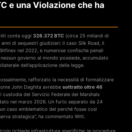
TC e una Violazione che ha
Uniti conta oggi
328.372 BTC
(circa 25 miliardi di
anni di sequestri giudiziari: il caso Silk Road, il
i Bitfinex nel 2022, e numerose confische penali
che nessun governo al mondo possiede, accumulato
laterale dell’applicazione della legge.
ossalmente, rafforzato la necessità di formalizzare
i nome John Daghita avrebbe
sottratto oltre 46
di custodia del Servizio Federale dei Marshals
stato nel marzo 2026. Un furto separato da 24
 “È un caso emblematico del perché fosse così
riserva strategica”, ha commentato Witt.
coin richiede infrastrutture specifiche: le procedure