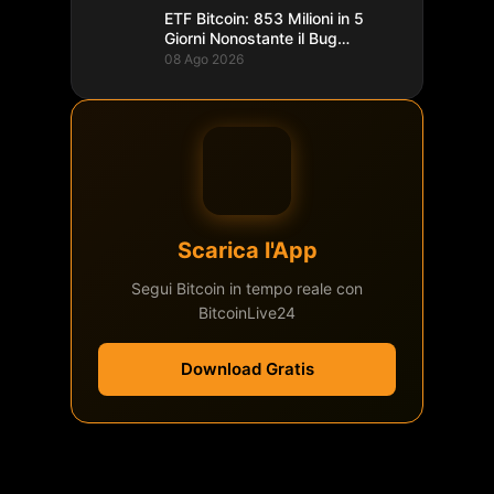
ETF Bitcoin: 853 Milioni in 5
Giorni Nonostante il Bug
Coldcard
08 Ago 2026
Scarica l'App
Segui Bitcoin in tempo reale con
BitcoinLive24
Download Gratis