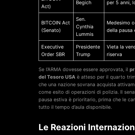
Begich
per 5 anni, 
Act)
Sen.
BITCOIN Act
Medesimo ob
Cynthia
(Senato)
della pausa 
Lummis
Executive
Presidente
Vieta la vend
Order SBR
Trump
riserva
Se l’ARMA dovesse essere approvata, il
pr
del Tesoro USA
è atteso per il quarto tri
che una nazione sovrana acquista attivame
come esito di operazioni di polizia. Il se
pausa estiva è prioritario, prima che le 
tutto il tempo d’aula disponibile.
Le Reazioni Internazion