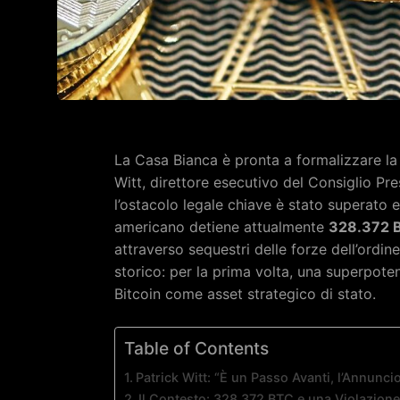
La Casa Bianca è pronta a formalizzare l
Witt, direttore esecutivo del Consiglio Pre
l’ostacolo legale chiave è stato superato 
americano detiene attualmente
328.372 
attraverso sequestri delle forze dell’ordine
storico: per la prima volta, una superpote
Bitcoin come asset strategico di stato.
Table of Contents
Patrick Witt: “È un Passo Avanti, l’Annunci
Il Contesto: 328.372 BTC e una Violazione