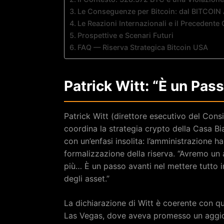
Le Conseguenze per Bitcoin: dal BITCOIN 
Le Reazioni Internazionali e il Precedente 
Prospettive e Scenari Futuri
FAQ — Riserva Strategica Bitcoin USA
Patrick Witt: “È un Pass
Patrick Witt (direttore esecutivo del Consig
coordina la strategia crypto della Casa Bi
con un’enfasi insolita: l’amministrazione ha
formalizzazione della riserva. “Avremo un a
più… È un passo avanti nel mettere tutto in
degli asset.”
La dichiarazione di Witt è coerente con qu
Las Vegas, dove aveva promesso un aggiorn