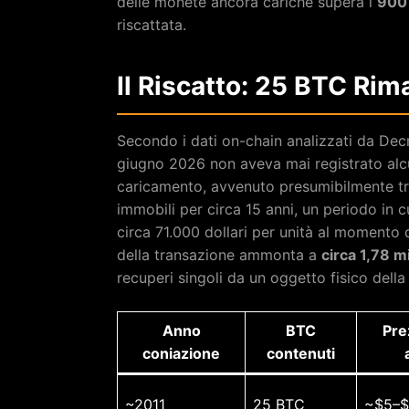
delle monete ancora cariche supera i
900 
riscattata.
Il Riscatto: 25 BTC Rim
Secondo i dati on-chain analizzati da Decry
giugno 2026 non aveva mai registrato alcu
caricamento, avvenuto presumibilmente tra 
immobili per circa 15 anni, un periodo in c
circa 71.000 dollari per unità al momento d
della transazione ammonta a
circa 1,78 mi
recuperi singoli da un oggetto fisico della
Anno
BTC
Pre
coniazione
contenuti
~2011
25 BTC
~$5–$