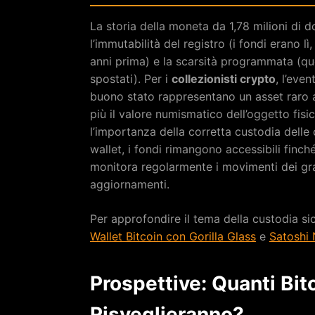
La storia della moneta da 1,78 milioni di do
l’immutabilità del registro (i fondi erano l
anni prima) e la scarsità programmata (que
spostati). Per i
collezionisti crypto
, l’eve
buono stato rappresentano un asset raro a
più il valore numismatico dell’oggetto fisico
l’importanza della corretta custodia dell
wallet, i fondi rimangono accessibili finch
monitora regolarmente i movimenti dei gran
aggiornamenti.
Per approfondire il tema della custodia si
Wallet Bitcoin con Gorilla Glass
e
Satoshi 
Prospettive: Quanti Bit
Risveglieranno?