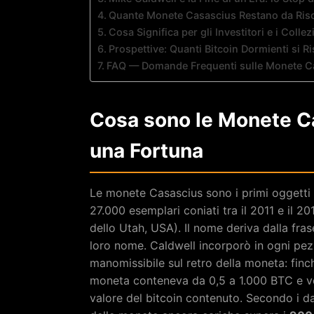
Quante Monete Casascius Restano da Risc
Cosa Significa per gli Investitori e i Collez
Prospettive: Quanti Bitcoin Dormienti si R
FAQ — Domande Frequenti sulle Monete C
Cosa sono le Monete C
una Fortuna
Le monete Casascius sono i primi oggetti fi
27.000 esemplari coniati tra il 2011 e il 2
dello Utah, USA). Il nome deriva dalla fra
loro nome. Caldwell incorporò in ogni pe
manomissibile sul retro della moneta: finché 
moneta conteneva da 0,5 a 1.000 BTC e v
valore del bitcoin contenuto. Secondo i da