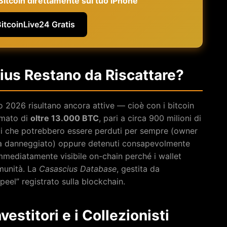
e Bitcoin direttamente sul tuo iPhone
BitcoinLive24 Gratis
us Restano da Riscattare?
o 2026 risultano ancora attive — cioè con i bitcoin
timato di
oltre 13.000 BTC
, pari a circa 900 milioni di
ondi che potrebbero essere perduti per sempre (owner
a danneggiato) oppure detenuti consapevolmente
mmediatamente visibile on-chain perché i wallet
munità. La
Casascius Database
, gestita da
peel” registrato sulla blockchain.
vestitori e i Collezionisti