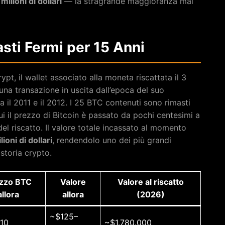
milioni di dollari
— la stragrande maggioranza mai
asti Fermi per 15 Anni
pt, il wallet associato alla moneta riscattata il 3
na transazione in uscita dall’epoca del suo
il 2011 e il 2012. I 25 BTC contenuti sono rimasti
ui il prezzo di Bitcoin è passato da pochi centesimi a
el riscatto. Il valore totale incassato al momento
lioni di dollari
, rendendolo uno dei più grandi
 storia crypto.
zzo BTC
Valore
Valore al riscatto
allora
allora
(2026)
~$125–
10
~$1.780.000