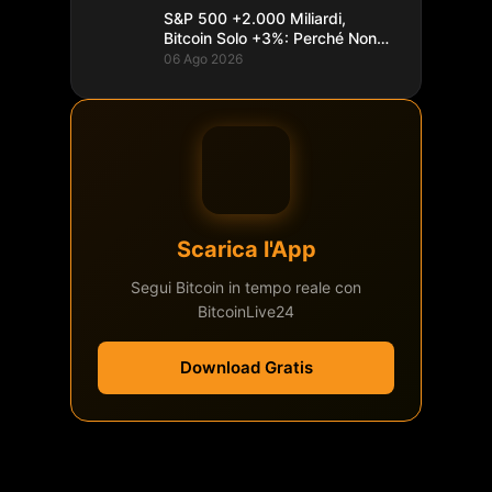
S&P 500 +2.000 Miliardi,
Bitcoin Solo +3%: Perché Non
Segue
06 Ago 2026
Scarica l'App
Segui Bitcoin in tempo reale con
BitcoinLive24
Download Gratis