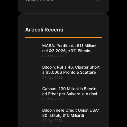
Articoli Recenti
MARA: Perdita da 611 Milioni
nel Q2 2026, +3% Bitcoin
Minati
07 Ago 2026
Bitcoin: RSI a 46, Cluster Short
a 65.000$ Pronto a Scattare
07 Ago 2026
Canaan: 130 Milioni in Bitcoin
ed Ether per Salvare le Azioni
06 Ago 2026
Bitcoin nelle Credit Union USA:
80 Istituti, $10 Miliardi
06 Ago 2026