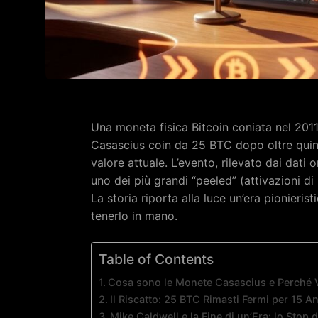
Una moneta fisica Bitcoin coniata nel 2011
Casascius coin da 25 BTC dopo oltre quindic
valore attuale. L’evento, rilevato dai dati
uno dei più grandi “peeled” (attivazioni di 
La storia riporta alla luce un’era pionierist
tenerlo in mano.
Table of Contents
Cosa sono le Monete Casascius e Perché 
Il Riscatto: 25 BTC Rimasti Fermi per 15 A
Mike Caldwell e la Fine di un’Era: lo Stop