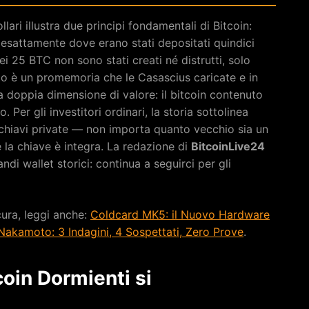
llari illustra due principi fondamentali di Bitcoin:
ì, esattamente dove erano stati depositati quindici
i 25 BTC non sono stati creati né distrutti, solo
nto è un promemoria che le Casascius caricate e in
 doppia dimensione di valore: il bitcoin contenuto
. Per gli investitori ordinari, la storia sottolinea
e chiavi private — non importa quanto vecchio sia un
é la chiave è integra. La redazione di
BitcoinLive24
di wallet storici: continua a seguirci per gli
cura, leggi anche:
Coldcard MK5: il Nuovo Hardware
Nakamoto: 3 Indagini, 4 Sospettati, Zero Prove
.
coin Dormienti si