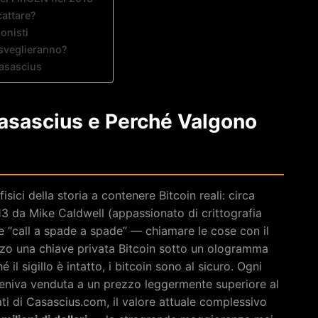
attare?
ionisti
isveglieranno?
asascius
asascius e Perché Valgono
sici della storia a contenere Bitcoin reali: circa
013 da Mike Caldwell (appassionato di crittografia
se “call a spade a spade” — chiamare le cose con il
zzo una chiave privata Bitcoin sotto un ologramma
il sigillo è intatto, i bitcoin sono al sicuro. Ogni
eniva venduta a un prezzo leggermente superiore al
ti di Casascius.com, il valore attuale complessivo