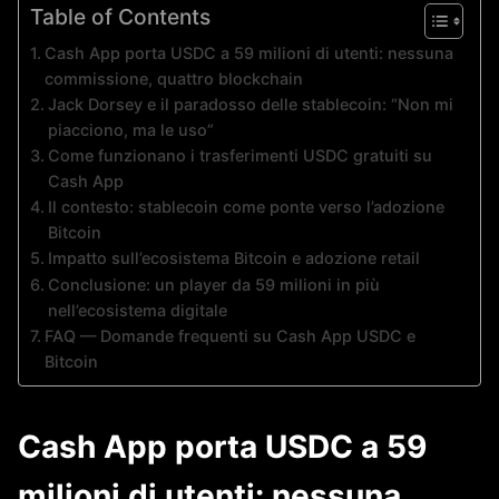
Table of Contents
Cash App porta USDC a 59 milioni di utenti: nessuna
commissione, quattro blockchain
Jack Dorsey e il paradosso delle stablecoin: “Non mi
piacciono, ma le uso”
Come funzionano i trasferimenti USDC gratuiti su
Cash App
Il contesto: stablecoin come ponte verso l’adozione
Bitcoin
Impatto sull’ecosistema Bitcoin e adozione retail
Conclusione: un player da 59 milioni in più
nell’ecosistema digitale
FAQ — Domande frequenti su Cash App USDC e
Bitcoin
Cash App porta USDC a 59
milioni di utenti: nessuna