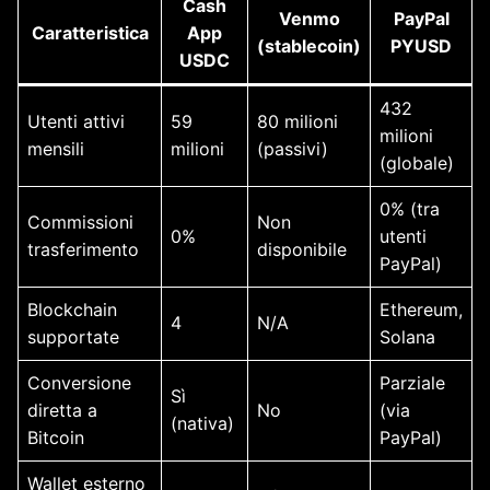
Cash
Venmo
PayPal
Caratteristica
App
(stablecoin)
PYUSD
USDC
432
Utenti attivi
59
80 milioni
milioni
mensili
milioni
(passivi)
(globale)
0% (tra
Commissioni
Non
0%
utenti
trasferimento
disponibile
PayPal)
Blockchain
Ethereum,
4
N/A
supportate
Solana
Conversione
Parziale
Sì
diretta a
No
(via
(nativa)
Bitcoin
PayPal)
Wallet esterno