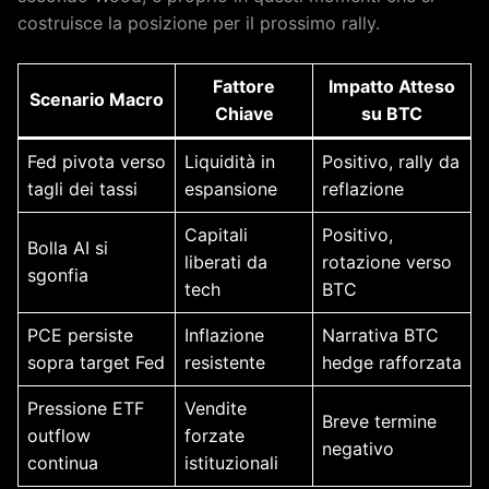
costruisce la posizione per il prossimo rally.
Fattore
Impatto Atteso
Scenario Macro
Chiave
su BTC
Fed pivota verso
Liquidità in
Positivo, rally da
tagli dei tassi
espansione
reflazione
Capitali
Positivo,
Bolla AI si
liberati da
rotazione verso
sgonfia
tech
BTC
PCE persiste
Inflazione
Narrativa BTC
sopra target Fed
resistente
hedge rafforzata
Pressione ETF
Vendite
Breve termine
outflow
forzate
negativo
continua
istituzionali