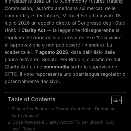
Il presidente della
CFTC
(Commodity Futures Trading
Commission, l’autorità americana sui mercati delle
commodity e dei futures) Michael Selig ha inviato l’8
luglio 2026 un appello diretto al Congresso degli Stati
Uniti: il
Clarity Act
— la legge che ridisegnerebbe la
regolamentazione delle criptovalute — è “così vicino”
all’approvazione e non può essere rimandato. La
scadenza è il
7 agosto 2026
, data dell’inizio della
pausa estiva del Senato. Per Bitcoin, classificato dal
Clarity Act come
commodity
sotto la supervisione
CFTC, il voto rappresenta uno spartiacque regolatorio
potenzialmente decisivo.
Table of Contents
Selig a Fox Business: “Siamo Così Vicini, Dobbiamo
Farlo Adesso”
Cosa Prevede il Clarity Act: CFTC per Bitcoin, SEC
per i Token