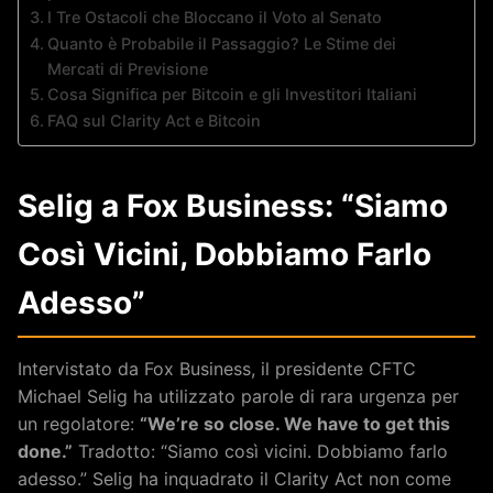
I Tre Ostacoli che Bloccano il Voto al Senato
Quanto è Probabile il Passaggio? Le Stime dei
Mercati di Previsione
Cosa Significa per Bitcoin e gli Investitori Italiani
FAQ sul Clarity Act e Bitcoin
Selig a Fox Business: “Siamo
Così Vicini, Dobbiamo Farlo
Adesso”
Intervistato da Fox Business, il presidente CFTC
Michael Selig ha utilizzato parole di rara urgenza per
un regolatore:
“We’re so close. We have to get this
done.”
Tradotto: “Siamo così vicini. Dobbiamo farlo
adesso.” Selig ha inquadrato il Clarity Act non come