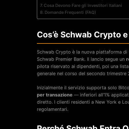
Cosa Devono Fare gli Investitori Italiani
Domande Frequenti (FAQ)
Cos’è Schwab Crypto 
Schwab Crypto è la nuova piattaforma di t
Schwab Premier Bank. Il lancio segue un
r
pilota riservato ai dipendenti, poi una lista 
generale nel corso del secondo trimestre 
Inizialmente il servizio supporta solo Bit
per transazione
— inferiori all’1% applica
diretto. I clienti residenti a New York e L
regolamentari.
Perché Schwab Entra O