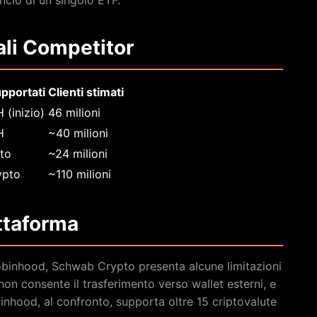
ncio di un singolo ETF.
ali Competitor
pportati
Clienti stimati
 (inizio)
46 milioni
H
~40 milioni
to
~24 milioni
ypto
~110 milioni
attaforma
obinhood, Schwab Crypto presenta alcune limitazioni
 non consente il trasferimento verso wallet esterni, e
obinhood, al confronto, supporta oltre 15 criptovalute