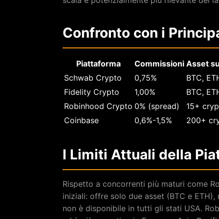
scala è potenzialmente più rilevante del la
Confronto con i Princip
Piattaforma
Commissioni
Asset su
Schwab Crypto
0,75%
BTC, ETH
Fidelity Crypto
1,00%
BTC, ET
Robinhood Crypto
0% (spread)
15+ cryp
Coinbase
0,6%-1,5%
200+ cr
I Limiti Attuali della Pi
Rispetto a concorrenti più maturi come R
iniziali: offre solo due asset (BTC e ETH),
non è disponibile in tutti gli stati USA. R