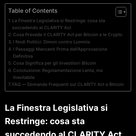
Table of Contents
La Finestra Legislativa si Restringe: cosa sta
succedendo al CLARITY Act
Cosa Prevede il CLARITY Act per Bitcoin e le Crypto
I Nodi Politici: Dimon contro Lummis
I Passaggi Mancanti Prima dell’Approvazione
Definitiva
Cosa Significa per gli Investitori Bitcoin
Conclusione: Regolamentazione Lenta, ma
Inevitabile
FAQ — Domande Frequenti sul CLARITY Act e Bitcoin
La Finestra Legislativa si
Restringe: cosa sta
succedendo al CLARITY Act