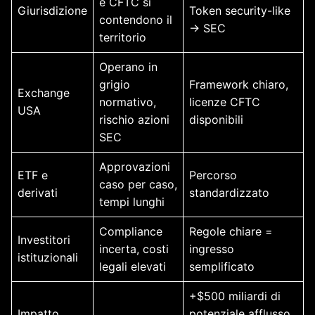
e CFTC si
Giurisdizione
Token security-like
contendono il
→ SEC
territorio
Operano in
grigio
Framework chiaro,
Exchange
normativo,
licenze CFTC
USA
rischio azioni
disponibili
SEC
Approvazioni
ETF e
Percorso
caso per caso,
derivati
standardizzato
tempi lunghi
Compliance
Regole chiare =
Investitori
incerta, costi
ingresso
istituzionali
legali elevati
semplificato
+$500 miliardi di
Impatto
potenziale afflusso