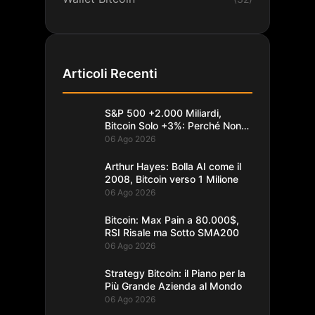
Articoli Recenti
S&P 500 +2.000 Miliardi,
Bitcoin Solo +3%: Perché Non
Segue
06 Ago 2026
Arthur Hayes: Bolla AI come il
2008, Bitcoin verso 1 Milione
06 Ago 2026
Bitcoin: Max Pain a 80.000$,
RSI Risale ma Sotto SMA200
06 Ago 2026
Strategy Bitcoin: il Piano per la
Più Grande Azienda al Mondo
06 Ago 2026