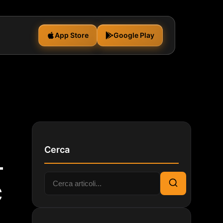
App Store
Google Play
Cerca
—
Cerca:
C
Cerca