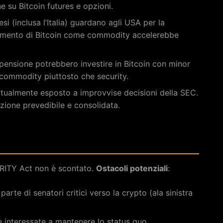
 su Bitcoin futures e opzioni.
esi (inclusa l’Italia) guardano agli USA per la
imento di Bitcoin come commodity accelerebbe
 pensione potrebbero investire in Bitcoin con minor
 commodity piuttosto che security.
attualmente esposto a improvvise decisioni della SEC.
ione prevedibile e consolidata.
ARITY Act non è scontato.
Ostacoli potenziali
:
arte di senatori critici verso la crypto (ala sinistra
e interessate a mantenere lo status quo.