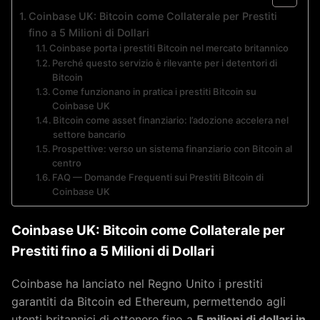
Coinbase UK: Bitcoin come Collaterale per Prestiti
fino a 5 Milioni di Dollari
Coinbase porta i prestiti Bitcoin nel mercato britannico
Perché questo servizio è rilevante per i detentori di
Bitcoin
Come funzionano in pratica i prestiti Bitcoin su
Coinbase UK
Bitcoin come asset finanziario: l’adozione accelera nel
settore bancario
Prospettive: verso un sistema finanziario con Bitcoin al
centro
FAQ — Domande Frequenti sui Prestiti Bitcoin di
Coinbase UK
Coinbase UK: Bitcoin come Collaterale per
Prestiti fino a 5 Milioni di Dollari
Coinbase ha lanciato nel Regno Unito i prestiti
garantiti da Bitcoin ed Ethereum, permettendo agli
utenti britannici di ottenere fino a
5 milioni di dollari in