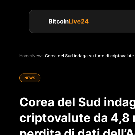
Bitcoin
Live24
Home
›
News
›
Corea del Sud indaga su furto di criptovalute 
NEWS
Corea del Sud indag
criptovalute da 4,8 
perdita di dati dell