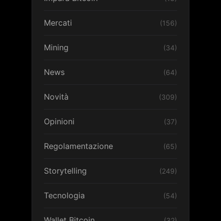
Mercati
(156)
Mining
(34)
News
(64)
Novità
(309)
Opinioni
(37)
Regolamentazione
(65)
Storytelling
(249)
Tecnologia
(54)
Wallet Bitcoin
(32)