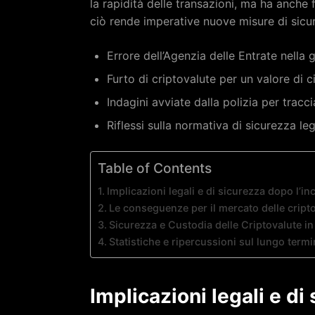
la rapidità delle transazioni, ma ha anche 
ciò rende imperative nuove misure di sicur
Errore dell’Agenzia delle Entrate nella g
Furto di criptovalute per un valore di 
Indagini avviate dalla polizia per tracci
Riflessi sulla normativa di sicurezza leg
Table of Contents
Implicazioni legali e di sicurezza dopo l’in
Le conseguenze per il mercato delle cript
Sicurezza e Custodia delle Criptovalute i
Statistiche e ripercussioni sul lungo term
Implicazioni legali e di