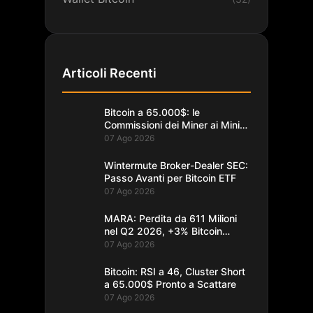
Articoli Recenti
Bitcoin a 65.000$: le
Commissioni dei Miner ai Minimi
da un Decennio
07 Ago 2026
Wintermute Broker-Dealer SEC:
Passo Avanti per Bitcoin ETF
07 Ago 2026
MARA: Perdita da 611 Milioni
nel Q2 2026, +3% Bitcoin
Minati
07 Ago 2026
Bitcoin: RSI a 46, Cluster Short
a 65.000$ Pronto a Scattare
07 Ago 2026