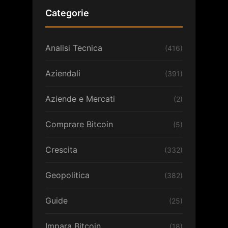
Categorie
Analisi Tecnica
(416)
Aziendali
(391)
Aziende e Mercati
(2)
Comprare Bitcoin
(5)
Crescita
(332)
Geopolitica
(382)
Guide
(25)
Impara Bitcoin
(18)