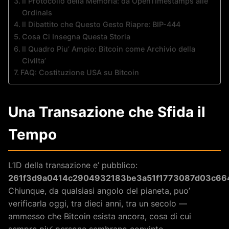
Il Protocollo della Memoria: da OpenTimestamps alle
Ordinals
Il Dibattito che Questo Gesto Riapre: BIP-444
Cosa Ci Insegna Questa Storia
Il Quadro Piu’ Ampio: Bitcoin come Archivio della
Civilta’
FAQ: Costituzione USA su Bitcoin
Una Transazione che Sfida il
Tempo
L’ID della transazione e’ pubblico:
261f3d9a0414c2904932183be3a51f1773087d03c66
Chiunque, da qualsiasi angolo del pianeta, puo’
verificarla oggi, tra dieci anni, tra un secolo —
ammesso che Bitcoin esista ancora, cosa di cui
sempre piu’ persone sembrano convinte.