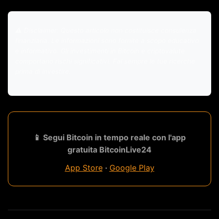
⚠️ Disclaimer: Questo articolo non costituisce consulenza
finanziaria. Le informazioni sono fornite a scopo educativo
e informativo. Gli investimenti in Bitcoin e criptovalute
comportano rischi significativi. Fai sempre le tue ricerche
prima di investire.
📱 Segui Bitcoin in tempo reale con l'app
gratuita BitcoinLive24
App Store
·
Google Play