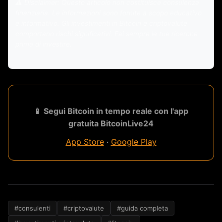
⚠️ Disclaimer: Questo articolo non costituisce consulenza
finanziaria. Le informazioni sono fornite a scopo educativo
e informativo. Gli investimenti in Bitcoin e criptovalute
comportano rischi significativi. Fai sempre le tue ricerche
prima di investire.
📱 Segui Bitcoin in tempo reale con l'app
gratuita BitcoinLive24
App Store
·
Google Play
#consulenti
#criptovalute
#guida completa