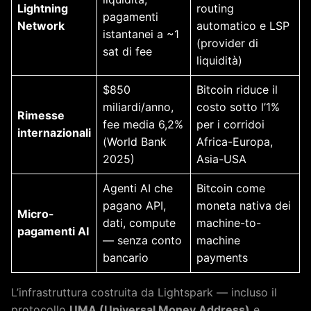
Lightning
routing
pagamenti
Network
automatico e LSP
istantanei a ~1
(provider di
sat di fee
liquidità)
$850
Bitcoin riduce il
miliardi/anno,
costo sotto l’1%
Rimesse
fee media 6,2%
per i corridoi
internazionali
(World Bank
Africa-Europa,
2025)
Asia-USA
Agenti AI che
Bitcoin come
pagano API,
moneta nativa dei
Micro-
dati, compute
machine-to-
pagamenti AI
— senza conto
machine
bancario
payments
L’infrastruttura costruita da Lightspark — incluso il
protocollo
UMA (Universal Money Address)
e