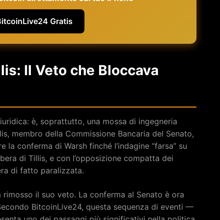
BitcoinLive24 Gratis
llis: Il Veto che Bloccava
iuridica: è, soprattutto, una mossa di ingegneria
illis, membro della Commissione Bancaria del Senato,
la conferma di Warsh finché l’indagine “farsa” su
ibera di Tillis, e con l’opposizione compatta dei
a di fatto paralizzata.
a rimosso il suo veto. La conferma al Senato è ora
 Secondo BitcoinLive24, questa sequenza di eventi —
enta uno dei passaggi più significativi nella politica