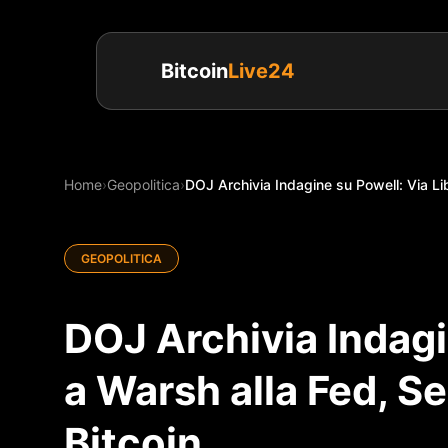
Bitcoin
Live24
Home
›
Geopolitica
›
DOJ Archivia Indagine su Powell: Via Lib
GEOPOLITICA
DOJ Archivia Indagi
a Warsh alla Fed, S
Bitcoin