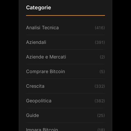
Categorie
Analisi Tecnica
(416)
Aziendali
(391)
Aziende e Mercati
(2)
Comprare Bitcoin
(5)
Crescita
(332)
Geopolitica
(382)
Guide
(25)
Impara Bitcoin
(18)