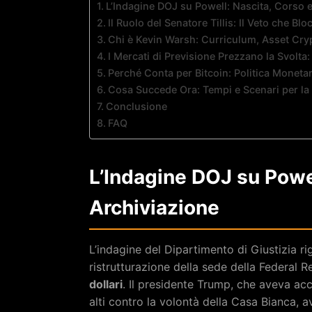
L’Indagine DOJ su Powell: Nascita, Corso 
Il Ruolo del Senatore Tillis: Il Veto che B
Chi è Kevin Warsh: Curriculum, Asset Cry
I Mercati di Previsione Prezzano la Svolta
Perché Conta per Bitcoin: Politica Monetari
Cosa Succede Ora: Tempi e Scenari per l
Conclusione
FAQ
L’Indagine DOJ su Powel
Archiviazione
L’indagine del Dipartimento di Giustizia ri
ristrutturazione della sede della Federal
dollari
. Il presidente Trump, che aveva ac
alti contro la volontà della Casa Bianca, 