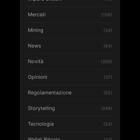
Mercati
(156)
Mining
(34)
News
(64)
Novità
(309)
Opinioni
(37)
Regolamentazione
(65)
Storytelling
(249)
Tecnologia
(54)
Wallet Bitcoin
(32)