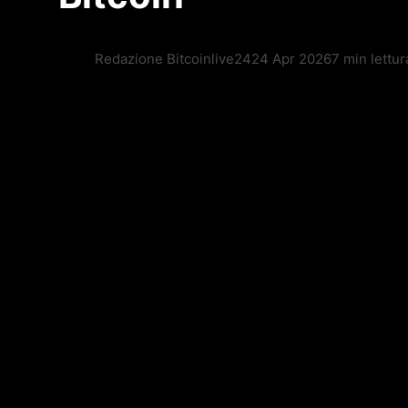
Redazione Bitcoinlive24
24 Apr 2026
7 min lettur