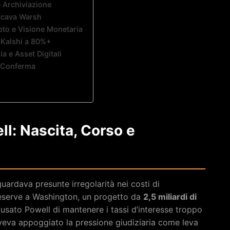
e Archiviazione
loccava Warsh
pto e Visione Monetaria
: Kalshi a 80%+
a e Asset Digitali
a Conferma
l: Nascita, Corso e
guardava presunte irregolarità nei costi di
 Reserve a Washington, un progetto da
2,5 miliardi di
cusato Powell di mantenere i tassi d’interesse troppo
aveva appoggiato la pressione giudiziaria come leva