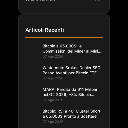
Articoli Recenti
Bitcoin a 65.000$: le
Commissioni dei Miner ai Minimi
da un Decennio
07 Ago 2026
Wintermute Broker-Dealer SEC:
Passo Avanti per Bitcoin ETF
07 Ago 2026
MARA: Perdita da 611 Milioni
nel Q2 2026, +3% Bitcoin
Minati
07 Ago 2026
Bitcoin: RSI a 46, Cluster Short
a 65.000$ Pronto a Scattare
07 Ago 2026