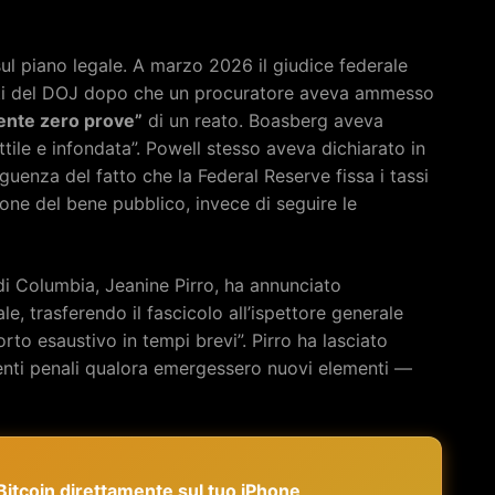
 sul piano legale. A marzo 2026 il giudice federale
ti del DOJ dopo che un procuratore aveva ammesso
ente zero prove”
di un reato. Boasberg aveva
ottile e infondata”. Powell stesso aveva dichiarato in
uenza del fatto che la Federal Reserve fissa i tassi
ione del bene pubblico, invece di seguire le
o di Columbia, Jeanine Pirro, ha annunciato
le, trasferendo il fascicolo all’ispettore generale
orto esaustivo in tempi brevi”. Pirro ha lasciato
imenti penali qualora emergessero nuovi elementi —
e Bitcoin direttamente sul tuo iPhone