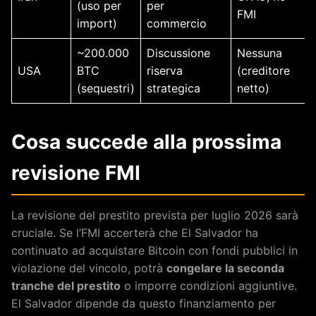
(uso per
per
FMI
import)
commercio
~200.000
Discussione
Nessuna
USA
BTC
riserva
(creditore
(sequestri)
strategica
netto)
Cosa succede alla prossima
revisione FMI
La revisione del prestito prevista per luglio 2026 sarà
cruciale. Se l’FMI accerterà che El Salvador ha
continuato ad acquistare Bitcoin con fondi pubblici in
violazione del vincolo, potrà
congelare la seconda
tranche del prestito
o imporre condizioni aggiuntive.
El Salvador dipende da questo finanziamento per