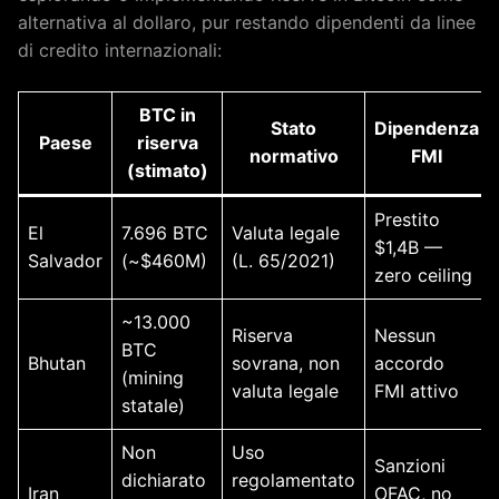
alternativa al dollaro, pur restando dipendenti da linee
di credito internazionali:
BTC in
Stato
Dipendenza
Paese
riserva
normativo
FMI
(stimato)
Prestito
El
7.696 BTC
Valuta legale
$1,4B —
Salvador
(~$460M)
(L. 65/2021)
zero ceiling
~13.000
Riserva
Nessun
BTC
Bhutan
sovrana, non
accordo
(mining
valuta legale
FMI attivo
statale)
Non
Uso
Sanzioni
dichiarato
regolamentato
Iran
OFAC, no