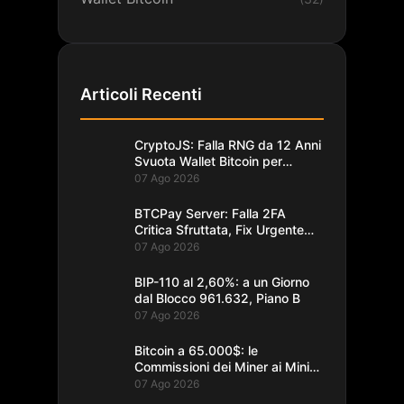
Articoli Recenti
CryptoJS: Falla RNG da 12 Anni
Svuota Wallet Bitcoin per
$5,7M
07 Ago 2026
BTCPay Server: Falla 2FA
Critica Sfruttata, Fix Urgente
alla 2.4.2
07 Ago 2026
BIP-110 al 2,60%: a un Giorno
dal Blocco 961.632, Piano B
07 Ago 2026
Bitcoin a 65.000$: le
Commissioni dei Miner ai Minimi
da un Decennio
07 Ago 2026