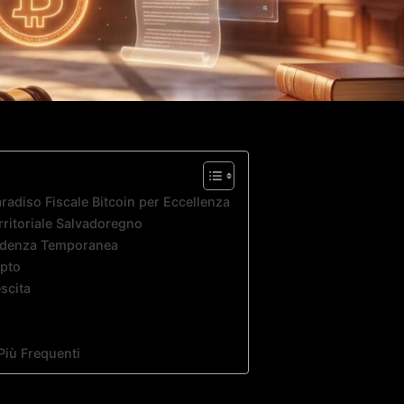
aradiso Fiscale Bitcoin per Eccellenza
rritoriale Salvadoregno
sidenza Temporanea
ypto
scita
Più Frequenti