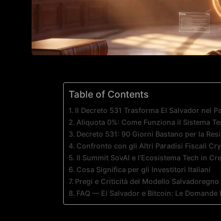
Table of Contents
Il Decreto 531 Trasforma El Salvador nel P
Aliquota 0%: Come Funziona il Sistema Te
Decreto 531: 90 Giorni Bastano per la Re
Confronto con gli Altri Paradisi Fiscali Cr
Il Summit SovAI e l’Ecosistema Tech in Cre
Cosa Significa per gli Investitori Italiani
Pregi e Criticità del Modello Salvadoregno
FAQ — El Salvador e Bitcoin: Le Domande 