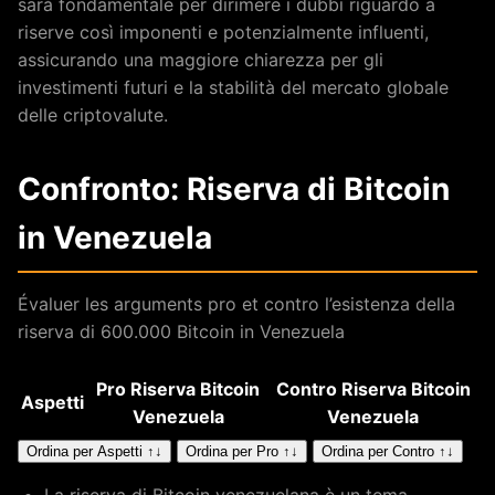
sarà fondamentale per dirimere i dubbi riguardo a
riserve così imponenti e potenzialmente influenti,
assicurando una maggiore chiarezza per gli
investimenti futuri e la stabilità del mercato globale
delle criptovalute.
Confronto: Riserva di Bitcoin
in Venezuela
Évaluer les arguments pro et contro l’esistenza della
riserva di 600.000 Bitcoin in Venezuela
Pro Riserva Bitcoin
Contro Riserva Bitcoin
Aspetti
Venezuela
Venezuela
Tabella comparativa con aspetti e contro-argomentazioni
Ordina per Aspetti ↑↓
Ordina per Pro ↑↓
Ordina per Contro ↑↓