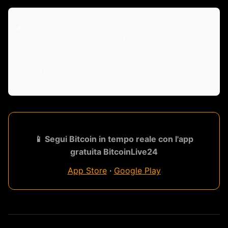
⚠️ Disclaimer: Questo articolo non costituisce consulenza
finanziaria. Le informazioni sono fornite a scopo educativo
e informativo. Gli investimenti in Bitcoin e criptovalute
comportano rischi significativi. Fai sempre le tue ricerche
prima di investire.
📱 Segui Bitcoin in tempo reale con l'app
gratuita BitcoinLive24
App Store
·
Google Play