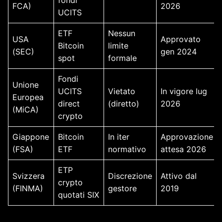
fondi
FCA)
2026
UCITS
ETF
Nessun
USA
Approvato
Bitcoin
limite
(SEC)
gen 2024
spot
formale
Fondi
Unione
UCITS
Vietato
In vigore lug
Europea
direct
(diretto)
2026
(MiCA)
crypto
Giappone
Bitcoin
In iter
Approvazione
(FSA)
ETF
normativo
attesa 2026
ETP
Svizzera
Discrezione
Attivo dal
crypto
(FINMA)
gestore
2019
quotati SIX