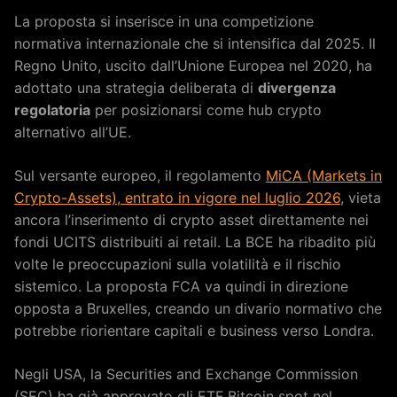
La proposta si inserisce in una competizione
normativa internazionale che si intensifica dal 2025. Il
Regno Unito, uscito dall’Unione Europea nel 2020, ha
adottato una strategia deliberata di
divergenza
regolatoria
per posizionarsi come hub crypto
alternativo all’UE.
Sul versante europeo, il regolamento
MiCA (Markets in
Crypto-Assets), entrato in vigore nel luglio 2026
, vieta
ancora l’inserimento di crypto asset direttamente nei
fondi UCITS distribuiti ai retail. La BCE ha ribadito più
volte le preoccupazioni sulla volatilità e il rischio
sistemico. La proposta FCA va quindi in direzione
opposta a Bruxelles, creando un divario normativo che
potrebbe riorientare capitali e business verso Londra.
Negli USA, la Securities and Exchange Commission
(SEC) ha già approvato gli ETF Bitcoin spot nel