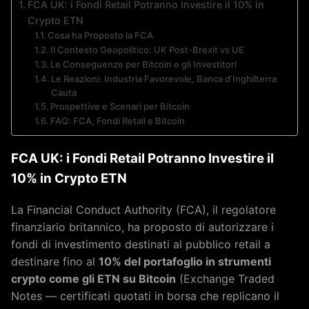
FCA UK: i Fondi Retail Potranno Investire il 10% in
Crypto ETN
Cosa ha Proposto la FCA
Il Contesto Geopolitico: UK Post-Brexit vs UE
Le Conseguenze per Bitcoin e gli Investitori
Le Reazioni: Industria Favorevole, Banca d’Inghilterra
Cauta
Prospettive e Scenari per Bitcoin
FAQ: FCA, Fondi Retail e Bitcoin
FCA UK: i Fondi Retail Potranno Investire il
10% in Crypto ETN
La Financial Conduct Authority (FCA), il regolatore
finanziario britannico, ha proposto di autorizzare i
fondi di investimento destinati al pubblico retail a
destinare fino al
10% del portafoglio in strumenti
crypto come gli ETN su Bitcoin
(Exchange Traded
Notes — certificati quotati in borsa che replicano il