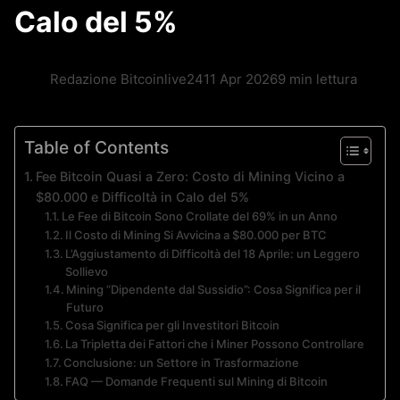
Calo del 5%
Redazione Bitcoinlive24
11 Apr 2026
9 min lettura
Table of Contents
Fee Bitcoin Quasi a Zero: Costo di Mining Vicino a
$80.000 e Difficoltà in Calo del 5%
Le Fee di Bitcoin Sono Crollate del 69% in un Anno
Il Costo di Mining Si Avvicina a $80.000 per BTC
L’Aggiustamento di Difficoltà del 18 Aprile: un Leggero
Sollievo
Mining “Dipendente dal Sussidio”: Cosa Significa per il
Futuro
Cosa Significa per gli Investitori Bitcoin
La Tripletta dei Fattori che i Miner Possono Controllare
Conclusione: un Settore in Trasformazione
FAQ — Domande Frequenti sul Mining di Bitcoin