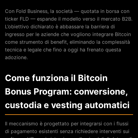
Con Fold Business, la società — quotata in borsa con
ticker FLD — espande il modello verso il mercato B2B.
L’obiettivo dichiarato è abbassare la barriera di
ingresso per le aziende che vogliono integrare Bitcoin
come strumento di benefit, eliminando la complessità
tecnica e legale che fino a oggi ha frenato questa
adozione.
Come funziona il Bitcoin
Bonus Program: conversione,
custodia e vesting automatici
Il meccanismo è progettato per integrarsi con i flussi
di pagamento esistenti senza richiedere interventi sui