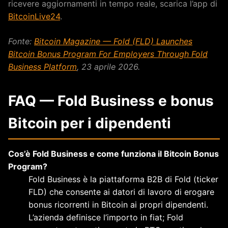
ricevere aggiornamenti in tempo reale, scarica l’app di
BitcoinLive24
.
Fonte:
Bitcoin Magazine — Fold (FLD) Launches
Bitcoin Bonus Program For Employers Through Fold
Business Platform
, 23 aprile 2026.
FAQ — Fold Business e bonus
Bitcoin per i dipendenti
Cos’è Fold Business e come funziona il Bitcoin Bonus
Program?
Fold Business è la piattaforma B2B di Fold (ticker
FLD) che consente ai datori di lavoro di erogare
bonus ricorrenti in Bitcoin ai propri dipendenti.
L’azienda definisce l’importo in fiat; Fold