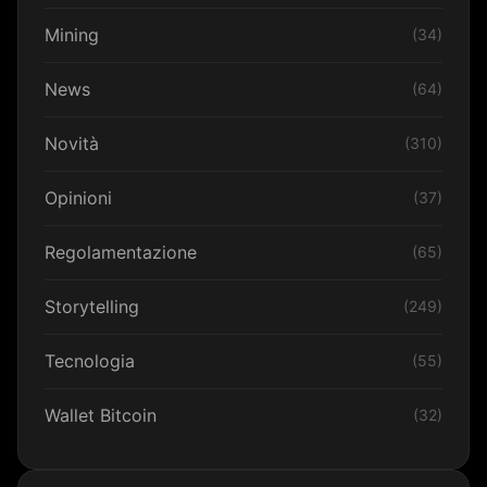
Mining
(34)
News
(64)
Novità
(310)
Opinioni
(37)
Regolamentazione
(65)
Storytelling
(249)
Tecnologia
(55)
Wallet Bitcoin
(32)