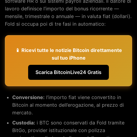
software HR o sui sistemi payroll aziendali. Il datore di
lavoro definisce l’importo del bonus ricorrente —
mensile, trimestrale o annuale — in valuta fiat (dollari).
Fold si occupa poi di tre fasi in automatico:
📱 Ricevi tutte le notizie Bitcoin direttamente
sul tuo iPhone
Scarica BitcoinLive24 Gratis
Conversione:
l’importo fiat viene convertito in
Bitcoin al momento dell’erogazione, al prezzo di
mercato.
Custodia:
i BTC sono conservati da Fold tramite
BitGo, provider istituzionale con polizza