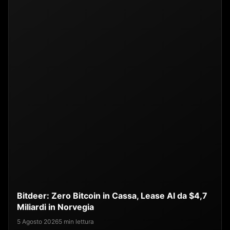
Bitdeer: Zero Bitcoin in Cassa, Lease AI da $4,7
Miliardi in Norvegia
5 Agosto 2026
5 min lettura