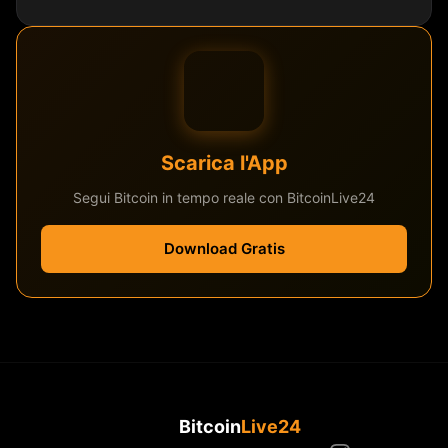
Scarica l'App
Segui Bitcoin in tempo reale con BitcoinLive24
Download Gratis
Bitcoin
Live24