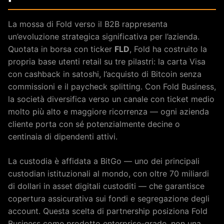
La mossa di Fold verso il B2B rappresenta
un’evoluzione strategica significativa per l’azienda.
Quotata in borsa con ticker
FLD
, Fold ha costruito la
propria base utenti retail su tre pilastri: la carta Visa
con cashback in satoshi, l’acquisto di Bitcoin senza
commissioni e il paycheck splitting. Con Fold Business,
la società diversifica verso un canale con ticket medio
molto più alto e maggiore ricorrenza — ogni azienda
cliente porta con sé potenzialmente decine o
centinaia di dipendenti attivi.
La custodia è affidata a BitGo — uno dei principali
custodian istituzionali al mondo, con oltre 70 miliardi
di dollari in asset digitali custoditi — che garantisce
copertura assicurativa sui fondi e segregazione degli
account. Questa scelta di partnership posiziona Fold
Business come prodotto enterprise-grade, non una