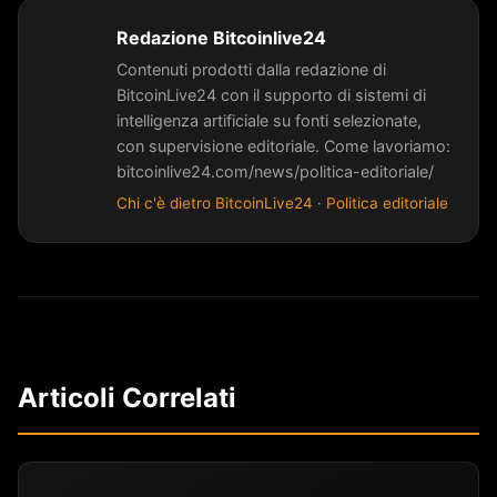
Redazione Bitcoinlive24
Contenuti prodotti dalla redazione di
BitcoinLive24 con il supporto di sistemi di
intelligenza artificiale su fonti selezionate,
con supervisione editoriale. Come lavoriamo:
bitcoinlive24.com/news/politica-editoriale/
Chi c'è dietro BitcoinLive24
·
Politica editoriale
Articoli Correlati