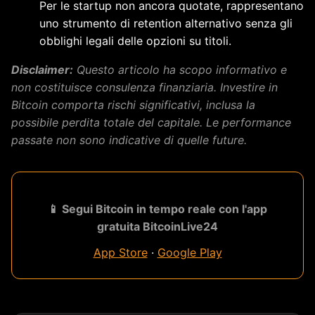
Per le startup non ancora quotate, rappresentano
uno strumento di retention alternativo senza gli
obblighi legali delle opzioni su titoli.
Disclaimer:
Questo articolo ha scopo informativo e
non costituisce consulenza finanziaria. Investire in
Bitcoin comporta rischi significativi, inclusa la
possibile perdita totale del capitale. Le performance
passate non sono indicative di quelle future.
📱 Segui Bitcoin in tempo reale con l'app
gratuita BitcoinLive24
App Store
·
Google Play