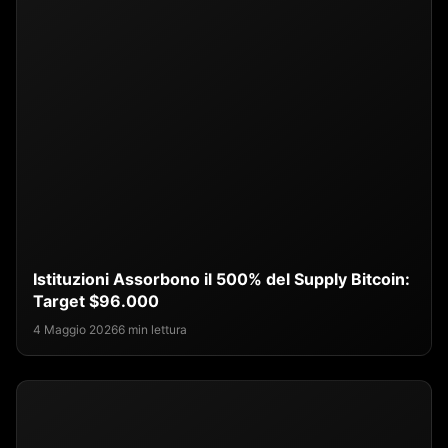
Istituzioni Assorbono il 500% del Supply Bitcoin:
Target $96.000
4 Maggio 2026
6 min lettura