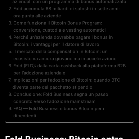
aziendali con un programma di bonus automatizzato
Fold accumula 68 miliardi di satoshi in sette anni:
ora punta alle aziende
Come funziona il Bitcoin Bonus Program:
conversione, custodia e vesting automatici
Perché un’azienda dovrebbe pagare i bonus in
Bitcoin: i vantaggi per il datore di lavoro
Il mercato della compensation in Bitcoin: un
ecosistema ancora giovane ma in accelerazione
Fold (FLD): dalla carta cashback alla piattaforma B2B
per l’adozione aziendale
Implicazioni per l’adozione di Bitcoin: quando BTC
diventa parte del pacchetto stipendio
Conclusione: Fold Business segna un passo
concreto verso l’adozione mainstream
FAQ — Fold Business e bonus Bitcoin per i
dipendenti