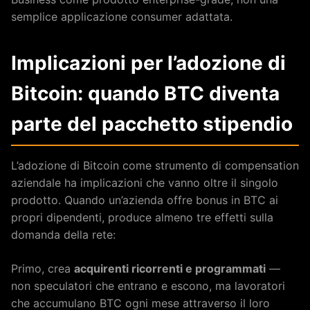
semplice applicazione consumer adattata.
Implicazioni per l’adozione di
Bitcoin: quando BTC diventa
parte del pacchetto stipendio
L’adozione di Bitcoin come strumento di compensation
aziendale ha implicazioni che vanno oltre il singolo
prodotto. Quando un’azienda offre bonus in BTC ai
propri dipendenti, produce almeno tre effetti sulla
domanda della rete:
Primo, crea
acquirenti ricorrenti e programmati
—
non speculatori che entrano e escono, ma lavoratori
che accumulano BTC ogni mese attraverso il loro