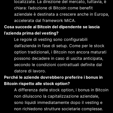
localizzate. La direzione del mercato, tuttavia, è
chiara: l’adozione di Bitcoin come benefit
aziendale è destinata a crescere anche in Europa,
accelerata dal framework MiCA.
Cosa succede al Bitcoin del dipendente se lascia
l’azienda prima del vesting?
Le regole di vesting sono configurabili
dall’azienda in fase di setup. Come per le stock
option tradizionali, i Bitcoin non ancora maturati
possono decadere in caso di uscita anticipata,
secondo le condizioni contrattuali definite dal
datore di lavoro.
Perché le aziende dovrebbero preferire i bonus in
Bitcoin rispetto alle stock option?
A differenza delle stock option, i bonus in Bitcoin
non diluiscono la capitalizzazione aziendale,
sono liquidi immediatamente dopo il vesting e
non richiedono strutture societarie complesse.