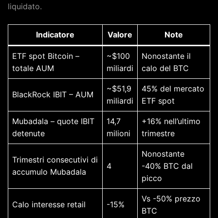
liquidato.
Indicatore
Valore
Note
ETF spot Bitcoin –
~$100
Nonostante il
totale AUM
miliardi
calo del BTC
~$51,9
45% del mercato
BlackRock IBIT – AUM
miliardi
ETF spot
Mubadala – quote IBIT
14,7
+16% nell’ultimo
detenute
milioni
trimestre
Nonostante
Trimestri consecutivi di
4
-40% BTC dal
accumulo Mubadala
picco
Vs -50% prezzo
Calo interesse retail
-15%
BTC