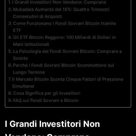
I Grandi Investitori Non Vendono: Comprano
Mubadala Aumenta del 16%: Quattro Trimestri
Consecutivi di Acquisti
Come Funzionano i Fondi Sovrani Bitcoin tramite
ETF
Gli ETF Bitcoin Reggono: 100 Miliardi di Dollari in
Mani Istituzionali
La Psicologia dei Fondi Sovrani Bitcoin: Comprare a
Sconto
Perché i Fondi Sovrani Bitcoin Scommettono sul
Lungo Termine
Il Mercato Bitcoin Sconta Cinque Fattori di Pressione
Simultanei
Cosa Significa per gli Investitori
FAQ sui Fondi Sovrani e Bitcoin
I Grandi Investitori Non