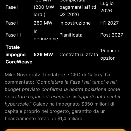
Luglio
Fase I
(200 MW
pagamenti affitti
2026
lordi)
Q2 2026
Fase II
260 MW
In costruzione
H1 2027
In
Fase III
Pianificata
Post 2027
definizione
Totale
15 anni +
impegno
526 MW
Contrattualizzato
opzioni
CoreWeave
Mike Novogratz, fondatore e CEO di Galaxy, ha
commentato:
“Completare la Fase I nei tempi e nel
budget previsto conferma la nostra posizione come
operatore capace di eseguire sviluppi di data center
hyperscale.”
Galaxy ha impegnato $350 milioni di
capitale proprio nel progetto, garantito da un
finanziamento totale di $1,4 miliardi.