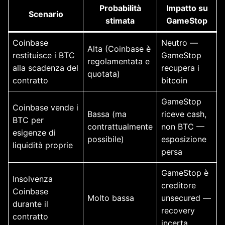
Probabilità
Impatto su
Scenario
stimata
GameStop
Coinbase
Neutro —
Alta (Coinbase è
restituisce i BTC
GameStop
regolamentata e
alla scadenza del
recupera i
quotata)
contratto
bitcoin
GameStop
Coinbase vende i
Bassa (ma
riceve cash,
BTC per
contrattualmente
non BTC —
esigenze di
possibile)
esposizione
liquidità proprie
persa
GameStop è
Insolvenza
creditore
Coinbase
Molto bassa
unsecured —
durante il
recovery
contratto
incerta