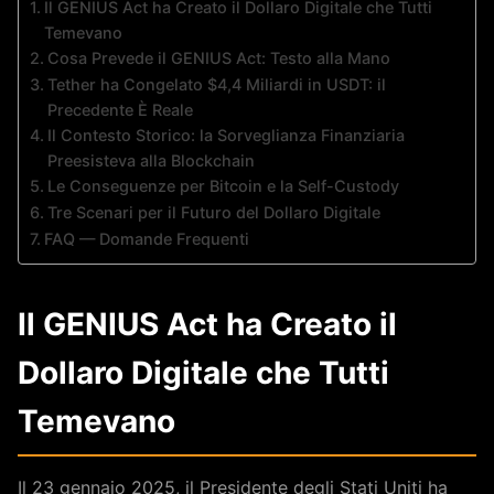
Il GENIUS Act ha Creato il Dollaro Digitale che Tutti
Temevano
Cosa Prevede il GENIUS Act: Testo alla Mano
Tether ha Congelato $4,4 Miliardi in USDT: il
Precedente È Reale
Il Contesto Storico: la Sorveglianza Finanziaria
Preesisteva alla Blockchain
Le Conseguenze per Bitcoin e la Self-Custody
Tre Scenari per il Futuro del Dollaro Digitale
FAQ — Domande Frequenti
Il GENIUS Act ha Creato il
Dollaro Digitale che Tutti
Temevano
Il 23 gennaio 2025, il Presidente degli Stati Uniti ha