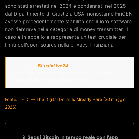
sono stati arrestati nel 2024 e condannati nel 2025
dal Dipartimento di Giustizia USA, nonostante FinCEN
avesse precedentemente stabilito che il loro software
non rientrava nella categoria di money transmitter. Il
caso è in appello e rappresenta un test cruciale per i
limiti dell’open-source nella privacy finanziaria.
Scarica l’app
BitcoinLive24
per ricevere notifiche in
tempo reale sui nuovi sviluppi normativi che impattano
Bitcoin. Disponibile su iOS e Android.
Fonte: TFTC — The Digital Dollar Is Already Here (30 maggio
2026)
📱 Segui Bitcoin in tempo reale con l'app