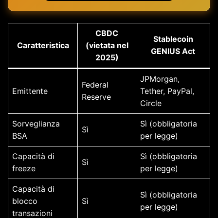
CBDC
Stablecoin
Caratteristica
(vietata nel
GENIUS Act
2025)
JPMorgan,
Federal
Emittente
Tether, PayPal,
Reserve
Circle
Sorveglianza
Sì (obbligatoria
Sì
BSA
per legge)
Capacità di
Sì (obbligatoria
Sì
freeze
per legge)
Capacità di
Sì (obbligatoria
blocco
Sì
per legge)
transazioni