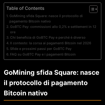
Table of Contents
GoMining sfida Square: nasce il protocollo di
pagamento Bitcoin nativo
GoBTC Pay: commissioni allo 0,2% e settlement in 12
ore
Chi beneficia di GoBTC Pay e perché è diverso
Il contesto: la corsa ai pagamenti Bitcoin nel 2026
Sfide e prossimi passi per GoBTC Pay
FAQ su GoBTC Pay e i pagamenti Bitcoin
GoMining sfida Square: nasce
il protocollo di pagamento
Bitcoin nativo