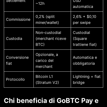
Settlement
USD
~12h
automatica
0,2% (split
2,6% + $0,10
Commissione
miner/wallet)
per swipe
Non-custodial
Custodial
Custodia
(merchant riceve
(Square
BTC)
trattiene fiat)
Opzionale, a
Conversione
Automatica e
carico del
fiat
obbligatoria
merchant
Bitcoin L1
Lightning + fiat
Protocollo
(Stratum V2)
bridge
Chi beneficia di GoBTC Pay e