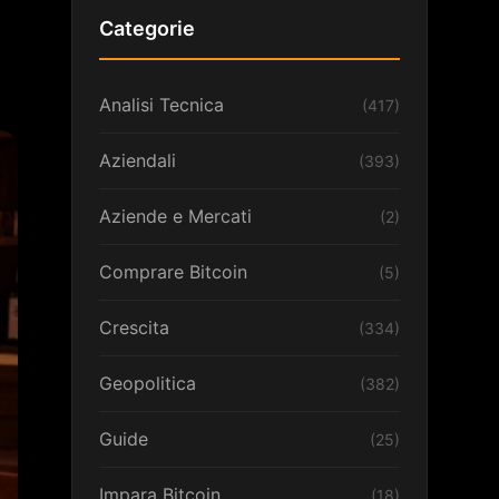
Categorie
Analisi Tecnica
(417)
Aziendali
(393)
Aziende e Mercati
(2)
Comprare Bitcoin
(5)
Crescita
(334)
Geopolitica
(382)
Guide
(25)
Impara Bitcoin
(18)