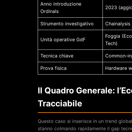
Anno introduzione
2023 (aggio
Ordinals
Strumento investigativo
Chainalysis
Foggia (Eco
Unità operative GdF
Tech)
Tecnica chiave
Common-inp
Prova fisica
Hardware wa
Il Quadro Generale: l’E
Tracciabile
Questo caso si inserisce in un trend globale
stanno colmando rapidamente il gap tecnolo