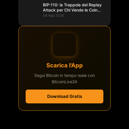
BIP-110: la Trappola del Replay
Attack per Chi Vende le Coin
del Fork
08 Ago 2026
Scarica l'App
Segui Bitcoin in tempo reale con
BitcoinLive24
Download Gratis