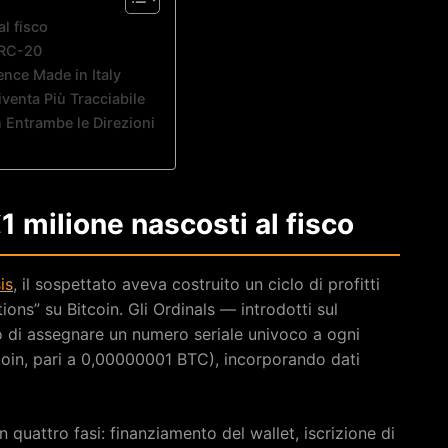
al fisco
BRC-20
gence Made in Italy
iventa Più Tracciabile
n Entrambe le Direzioni
€1 milione nascosti al fisco
is
, il sospettato aveva costruito un ciclo di profitti
tions” su Bitcoin. Gli Ordinals — introdotti sul
 di assegnare un numero seriale univoco a ogni
itcoin, pari a 0,00000001 BTC), incorporando dati
n quattro fasi: finanziamento del wallet, iscrizione di