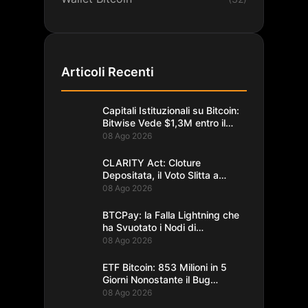
Articoli Recenti
Capitali Istituzionali su Bitcoin:
Bitwise Vede $1,3M entro il
2035
08 Ago 2026
CLARITY Act: Cloture
Depositata, il Voto Slitta a
Settembre
08 Ago 2026
BTCPay: la Falla Lightning che
ha Svuotato i Nodi di
Foundation
08 Ago 2026
ETF Bitcoin: 853 Milioni in 5
Giorni Nonostante il Bug
Coldcard
08 Ago 2026