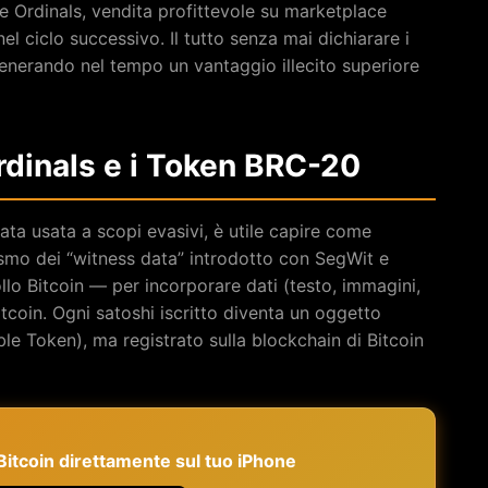
te Ordinals, vendita profittevole su marketplace
el ciclo successivo. Il tutto senza mai dichiarare i
, generando nel tempo un vantaggio illecito superiore
dinals e i Token BRC-20
ata usata a scopi evasivi, è utile capire come
ismo dei “witness data” introdotto con SegWit e
o Bitcoin — per incorporare dati (testo, immagini,
tcoin. Ogni satoshi iscritto diventa un oggetto
ble Token), ma registrato sulla blockchain di Bitcoin
e Bitcoin direttamente sul tuo iPhone