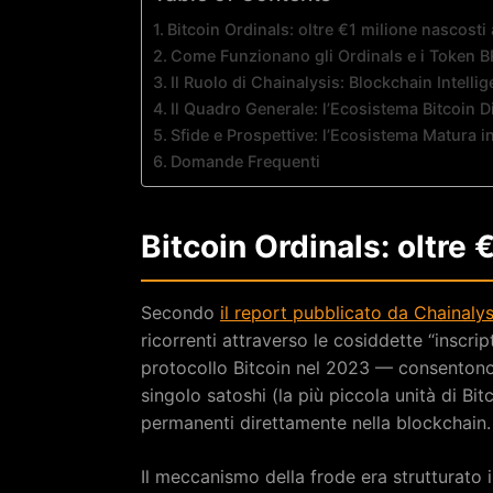
Bitcoin Ordinals: oltre €1 milione nascosti 
Come Funzionano gli Ordinals e i Token 
Il Ruolo di Chainalysis: Blockchain Intelli
Il Quadro Generale: l’Ecosistema Bitcoin D
Sfide e Prospettive: l’Ecosistema Matura i
Domande Frequenti
Bitcoin Ordinals: oltre 
Secondo
il report pubblicato da Chainalys
ricorrenti attraverso le cosiddette “inscrip
protocollo Bitcoin nel 2023 — consentono
singolo satoshi (la più piccola unità di B
permanenti direttamente nella blockchain.
Il meccanismo della frode era strutturato i