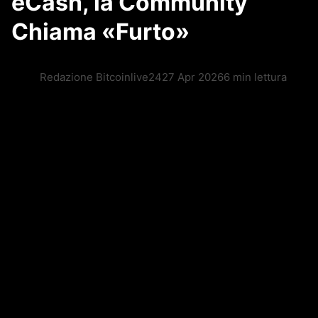
eCash, la Community
Chiama «Furto»
Redazione Bitcoinlive24
27 Apr 2026
6 min lettura