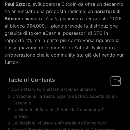
Paul Sztorc
, sviluppatore Bitcoin da oltre un decennio,
ha annunciato una proposta radicale: un
hard fork di
Bitcoin
chiamato
eCash
, pianificato per agosto 2026
al blocco 964.000. Il piano prevede la distribuzione
gratuita di token eCash ai possessori di BTC in
rapporto 1:1, ma la parte più controversa riguarda la
riassegnazione delle monete di Satoshi Nakamoto —
un’operazione che la community sta già definendo «un
furto».
Table of Contents
Cos’è l’Hard Fork eCash e Come Funziona
Drivechains: la Tecnologia che Sztorc Aspetta da un
Decennio
Le Monete di Satoshi: Perché la Community È
Furiosa
Le Reazioni: «Furto» e «Precedente Pericoloso»
Perché Bitcoin Non Ha Mai Adottato le Drivechains