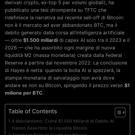
derivati crypto, ex-top 5 per volumi globali), ha
pubblicato una tesi dirompente su TFTC che
ridefinisce la narrativa sul recente sell-off di Bitcoin:
non è il mercato ad aver abbandonato BTC, ma il
debito generato dalla corsa all’intelligenza artificiale
— oltre
$1.500 miliardi
di capex AI solo tra il 2023 e il
2026 — che ha assorbito ogni margine di nuova
liquidità M2 (massa monetaria) creata dalla Federal
Reserve a partire dal novembre 2022. La conclusione
di Hayes è netta: quando la bolla AI si spezzerà, la
stampa monetaria di salvataggio non avrà dove
andare se non su Bitcoin, spingendo il prezzo verso
$1
milione per BTC
.
Table of Contents
Il Meccanismo: Come $1.500 Miliardi di Debito AI
Hanno Assorbito la Liquidità Bitcoin
Perché la Bolla AI Conta per Bitcoin