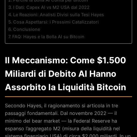
I Dati: Capex AI vs M2 USA dal 2022
Le Reazioni: Analisti Divisi sulla Tesi Hayes
Cosa Aspettarsi: i Prossimi Catalizzatori
Conclusione
FAQ: Hayes e la Bolla AI su Bitcoin
Il Meccanismo: Come $1.500
Miliardi di Debito AI Hanno
Assorbito la Liquidità Bitcoin
Secondo Hayes, il ragionamento si articola in tre
passaggi fondamentali. Dal novembre 2022 — il
minimo del bear market — la Federal Reserve ha
espanso l’aggregato M2 (misura della liquidità nel
sistema finanziario USA) di circa $2.000 miliardi. In un