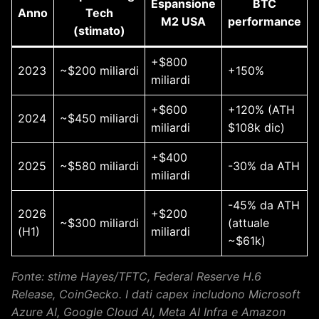
Espansione
BTC
Anno
Tech
M2 USA
performance
(stimato)
+$800
2023
~$200 miliardi
+150%
miliardi
+$600
+120% (ATH
2024
~$450 miliardi
miliardi
$108k dic)
+$400
2025
~$580 miliardi
-30% da ATH
miliardi
-45% da ATH
2026
+$200
~$300 miliardi
(attuale
(H1)
miliardi
~$61k)
Fonte: stime Hayes/TFTC, Federal Reserve H.6
Release, CoinGecko. I dati capex includono Microsoft
Azure AI, Google Cloud AI, Meta AI Infra e Amazon