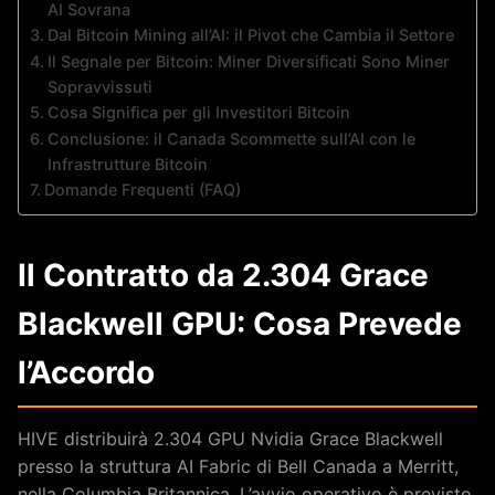
AI Sovrana
Dal Bitcoin Mining all’AI: il Pivot che Cambia il Settore
Il Segnale per Bitcoin: Miner Diversificati Sono Miner
Sopravvissuti
Cosa Significa per gli Investitori Bitcoin
Conclusione: il Canada Scommette sull’AI con le
Infrastrutture Bitcoin
Domande Frequenti (FAQ)
Il Contratto da 2.304 Grace
Blackwell GPU: Cosa Prevede
l’Accordo
HIVE distribuirà 2.304 GPU Nvidia Grace Blackwell
presso la struttura AI Fabric di Bell Canada a Merritt,
nella Columbia Britannica. L’avvio operativo è previsto